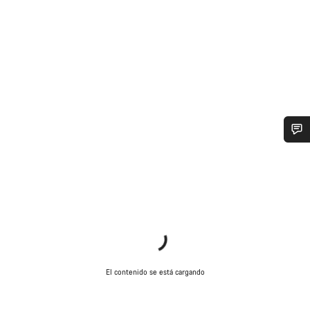
¿Necesitas ayuda?
Nuestros expertos estarán encantados de responder a tus
preguntas.
Abrir chat
El contenido se está cargando
Cerrar