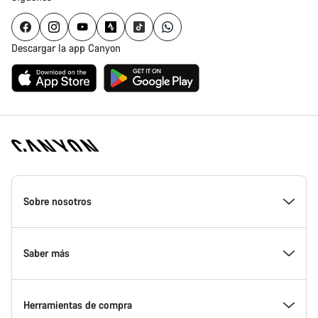
Descargar la app Canyon
Canyon
Homepage
Sobre nosotros
Footer
Conoce Canyon
Saber más
Innovación en Canyon
Eventos
Herramientas de compra