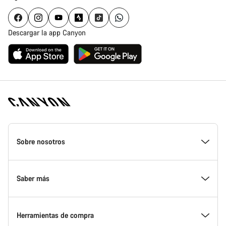
Descargar la app Canyon
Canyon
Homepage
Sobre nosotros
Footer
Conoce Canyon
Saber más
Innovación en Canyon
Eventos
Herramientas de compra