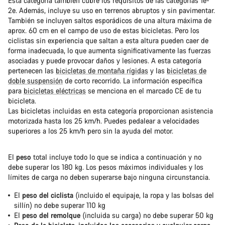
Esta categoría también cubre los requisitos de las categorías 1e-
2e. Además, incluye su uso en terrenos abruptos y sin pavimentar.
También se incluyen saltos esporádicos de una altura máxima de
aprox. 60 cm en el campo de uso de estas bicicletas. Pero los
ciclistas sin experiencia que saltan a esta altura pueden caer de
forma inadecuada, lo que aumenta significativamente las fuerzas
asociadas y puede provocar daños y lesiones. A esta categoría
pertenecen las
bicicletas de montaña rígidas
y las
bicicletas de
doble suspensión
de corto recorrido. La información específica
para
bicicletas eléctricas
se menciona en el marcado CE de tu
bicicleta.
Las bicicletas incluidas en esta categoría proporcionan asistencia
motorizada hasta los 25 km/h. Puedes pedalear a velocidades
superiores a los 25 km/h pero sin la ayuda del motor.
El
peso
total incluye todo lo que se indica a continuación y no
debe superar los 180 kg. Los pesos máximos individuales y los
límites de carga no deben superarse bajo ninguna circunstancia.
El
peso del ciclista
(incluido el equipaje, la ropa y las bolsas del
sillín) no debe superar 110 kg
El
peso del remolque
(incluida su carga) no debe superar 50 kg