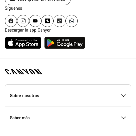
Síguenos
Descargar la app Canyon
Canyon
Homepage
Sobre nosotros
Footer
Conoce Canyon
Saber más