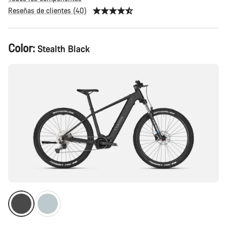
Reseñas de clientes (40)
Configuración
Color:
Stealth Black
del
producto