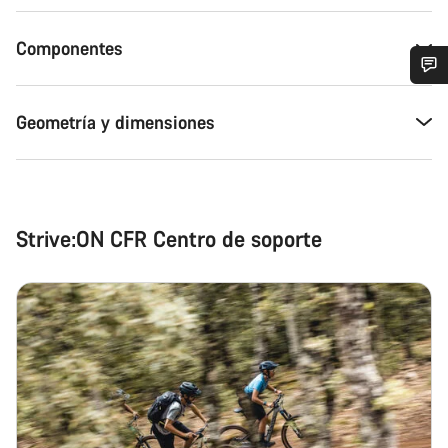
Componentes
¿Necesitas ayuda?
Geometría y dimensiones
Nuestros expertos estarán encantados de responder a tus
preguntas.
Strive:ON CFR Centro de soporte
Abrir chat
Cerrar