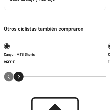
Otros ciclistas también compraron
Selección rápida
Canyon MTB Shorts
C
69,99 €
1