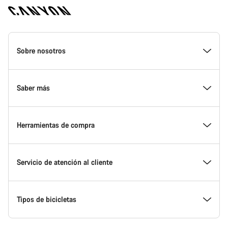
Canyon
Homepage
Sobre nosotros
Footer
Conoce Canyon
Saber más
Innovación en Canyon
Eventos
Herramientas de compra
Canyon Factory Racing
Encuentra un punto de servicio Canyon
Encuentra tu bicicleta
Servicio de atención al cliente
Premios
Equipos, deportistas y ciclistas
Bicicletas disponibles
Centro de ayuda
Tipos de bicicletas