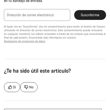
en tu bandeja de entrada.
Dirección de correo electrónico
Suscribirme
Al hacer clic en “Suscribirme”, doy mi consentimiento para recibir el boletín de Canyon
utilizando mi dirección de correo electrónico. Este consentimiento puede revocarse
en cualquier momento con efecto inmediato a través de los enlaces que encontrarás al
final de cada boletín. Encontrarás más información en nuestra
Declaración de protección de datos
.
¿Te ha sido útil este artículo?
Sí
No