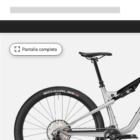
Ampliar
Tienda
¿Por qué Canyon?
Pedalea con nosotros
Servicio
navegación
Pantalla completa