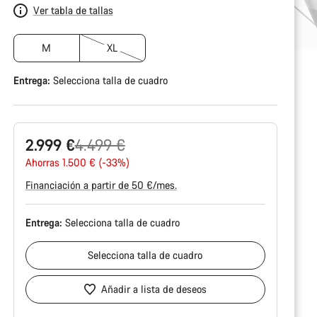
Ver tabla de tallas
M
XL
Entrega:
Selecciona
talla de cuadro
Precio
2.999 €
4.499 €
original
Ahorras 1.500 € (-33%)
Financiación a partir de 50 €/mes.
Entrega:
Selecciona
talla de cuadro
Selecciona
talla de cuadro
Añadir a lista de deseos