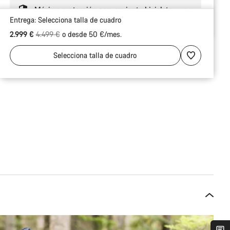
Máxima protección para enviar tu bicicleta
Entrega:
Selecciona
talla de cuadro
Precio original
2.999 €
4.499 €
o desde 50 €/mes.
Selecciona
talla de cuadro