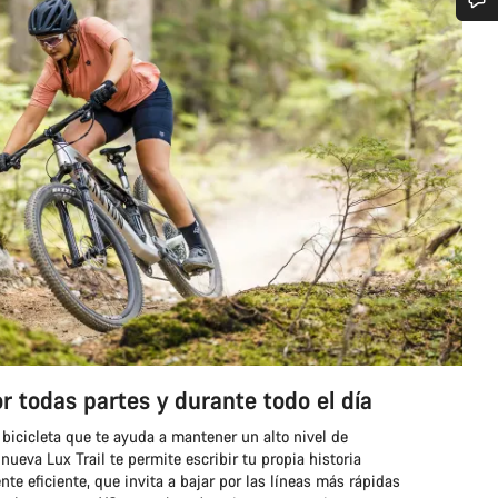
¿Necesitas ayuda?
Nuestros expertos estarán encantados de responder a tus preguntas.
Abrir chat
Cerrar
r todas partes y durante todo el día
bicicleta que te ayuda a mantener un alto nivel de
nueva Lux Trail te permite escribir tu propia historia
te eficiente, que invita a bajar por las líneas más rápidas