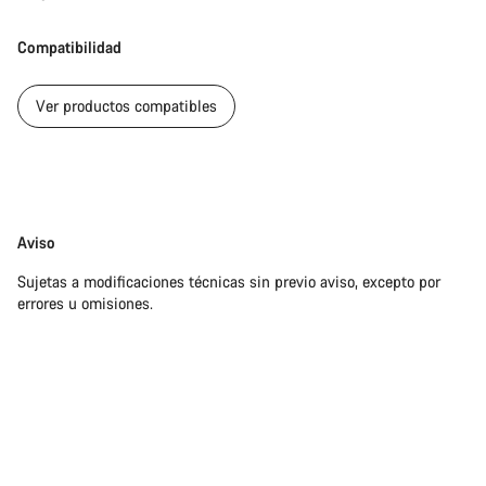
Nuestros expertos estarán encantados de responder a tus
preguntas.
Compatibilidad
Abrir chat
Ver productos compatibles
Cerrar
Exención
Aviso
de
Sujetas a modificaciones técnicas sin previo aviso, excepto por
responsabilidades
errores u omisiones.