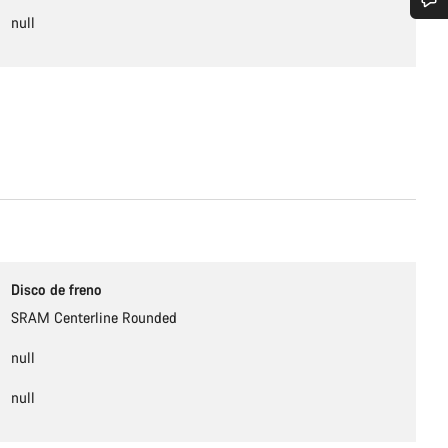
null
¿Necesitas ayuda?
Nuestros expertos estarán encantados de responder a tus preguntas.
Abrir chat
Cerrar
Disco de freno
SRAM Centerline Rounded
null
null