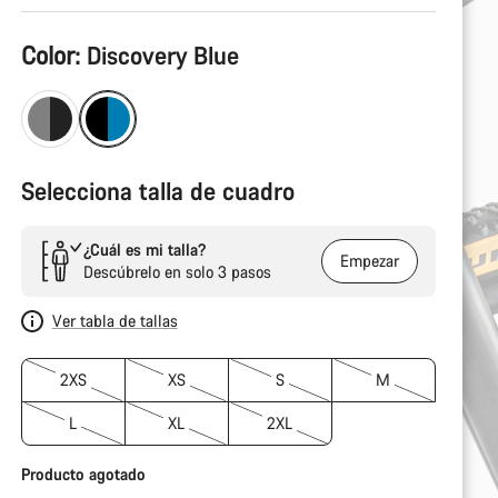
Configuración
Color:
Discovery Blue
del
producto
Selecciona talla de cuadro
¿Cuál es mi talla?
Empezar
Descúbrelo en solo 3 pasos
Ver tabla de tallas
2XS
XS
S
M
L
XL
2XL
Producto agotado