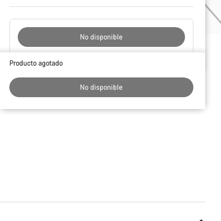
No disponible
Motivos
Producto agotado
de
compra
No disponible