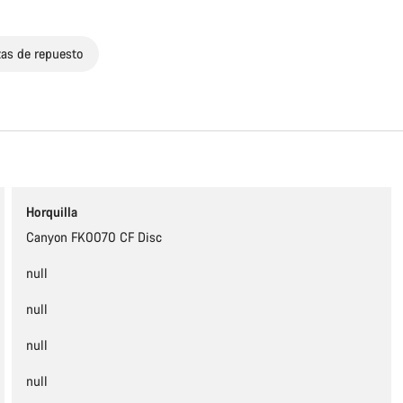
zas de repuesto
El contenido se está cargando
Horquilla
Canyon FK0070 CF Disc
null
null
null
null