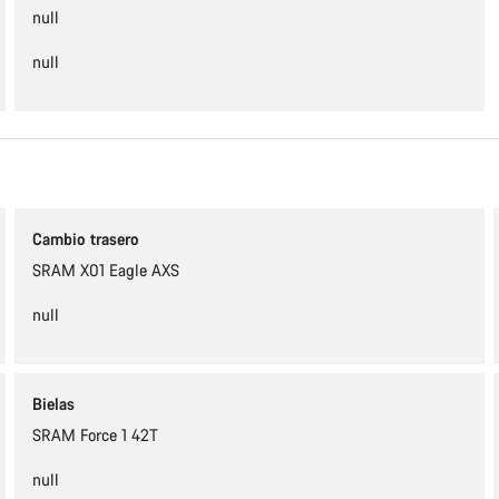
null
null
Cambio trasero
SRAM X01 Eagle AXS
null
Bielas
SRAM Force 1 42T
null