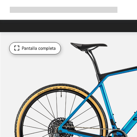
Ampliar
Tienda
¿Por qué Canyon?
Pedalea con nosotros
Servicio
navegación
Pantalla completa