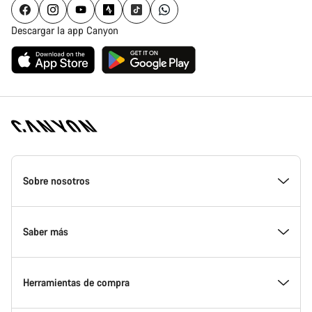
Descargar la app Canyon
Canyon
Homepage
Sobre nosotros
Footer
Conoce Canyon
Saber más
Innovación en Canyon
Eventos
Herramientas de compra