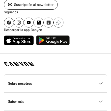
Suscripción al newsletter
Síguenos
Descargar la app Canyon
Canyon
Homepage
Sobre nosotros
Footer
Conoce Canyon
Saber más