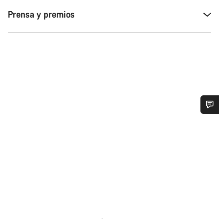
Prensa y premios
¿Necesitas ayuda?
Nuestros expertos estarán encantados de responder a tus
preguntas.
Abrir chat
Cerrar