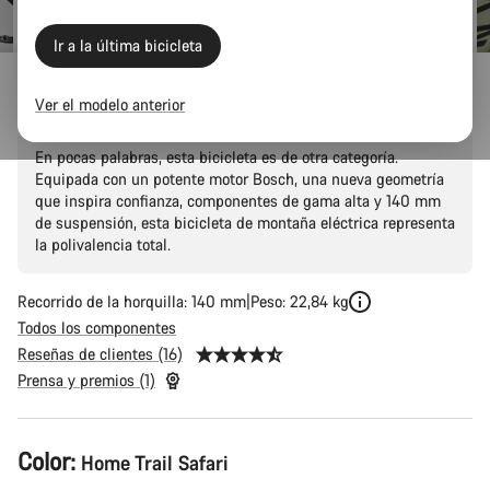
original
Ir a la última bicicleta
Neuron:ON CF 9
Ver el modelo anterior
En pocas palabras, esta bicicleta es de otra categoría.
Equipada con un potente motor Bosch, una nueva geometría
que inspira confianza, componentes de gama alta y 140 mm
de suspensión, esta bicicleta de montaña eléctrica representa
la polivalencia total.
Recorrido de la horquilla: 140 mm
Peso: 22,84 kg
Todos los componentes
Reseñas de clientes (16)
Prensa y premios (1)
Configuración
Color:
Home Trail Safari
del