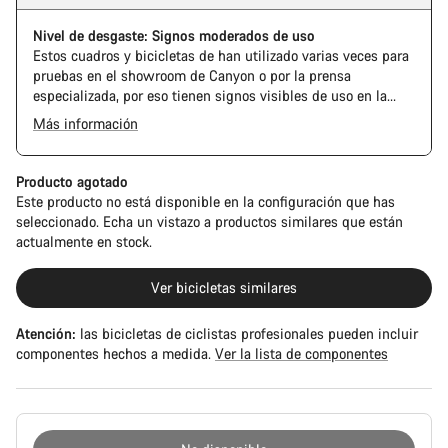
Nivel de desgaste: Signos moderados de uso
Estos cuadros y bicicletas de han utilizado varias veces para
pruebas en el showroom de Canyon o por la prensa
especializada, por eso tienen signos visibles de uso en la
cadena y el casete. Además, es posible que el cuadro o los
Más información
componentes tengan alguna marca, daños en la pintura o
The Pro Bike Speedmax is supplied only with the visible
desviaciones de color. En cualquier caso, todas sus piezas
spacers between the extensions and handlebars. No
funcionan perfectamente.
additional spacer or fitting kit is included.
Producto agotado
Este producto no está disponible en la configuración que has
seleccionado. Echa un vistazo a productos similares que están
actualmente en stock.
Ver bicicletas similares
Atención:
las bicicletas de ciclistas profesionales pueden incluir
componentes hechos a medida.
Ver la lista de componentes