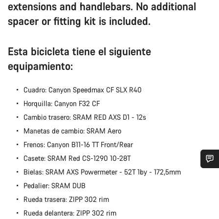
extensions and handlebars. No additional
spacer or fitting kit is included.
Esta bicicleta tiene el siguiente
equipamiento:
Cuadro: Canyon Speedmax CF SLX R40
Horquilla: Canyon F32 CF
Cambio trasero: SRAM RED AXS D1 - 12s
Manetas de cambio: SRAM Aero
Frenos: Canyon B11-16 TT Front/Rear
Casete: SRAM Red CS-1290 10-28T
Bielas: SRAM AXS Powermeter - 52T 1by - 172,5mm
¿Necesitas ayuda?
Pedalier: SRAM DUB
Rueda trasera: ZIPP 302 rim
Nuestros expertos estarán encantados de responder a tus
Rueda delantera: ZIPP 302 rim
preguntas.