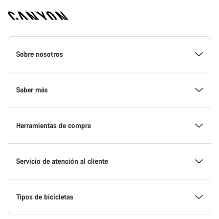
Canyon
Homepage
Sobre nosotros
Footer
Conoce Canyon
Saber más
Innovación en Canyon
Eventos
Herramientas de compra
Canyon Factory Racing
Encuentra un punto de servicio Canyon
Encuentra tu bicicleta
Servicio de atención al cliente
Premios
Equipos, deportistas y ciclistas
Bicicletas disponibles
Centro de ayuda
Tipos de bicicletas