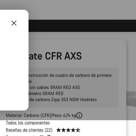
Ultimate CFR AXS
CFR: construcción de cuadro de carbono de primera
categoría
Cambio sin cables SRAM RED AXS
Potenciómetro SRAM RED
Ruedas de carbono Zipp 353 NSW Hookless
Material: Carbono (CFR)
Peso: 6,74 kg
Todos los componentes
Reseñas de clientes (22)