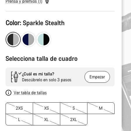
Prensa y premios (1)
Configuración
Color:
Sparkle Stealth
del
producto
Selecciona talla de cuadro
¿Cuál es mi talla?
Empezar
Descúbrelo en solo 3 pasos
Ver tabla de tallas
2XS
XS
S
M
L
XL
2XL