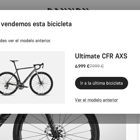
 vendemos esta bicicleta
Canyon Factory Service en Tres Cantos
des ver el modelo anterior.
Ultimate CFR AXS
6.999 €
7.999 €
Precio
original
Ir a la última bicicleta
Ver el modelo anterior