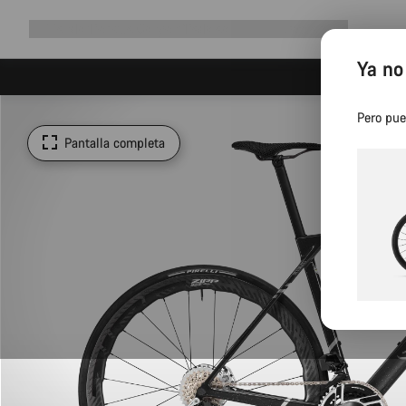
Ampliar
Tienda
¿Por qué Canyon?
Pedalea con nosotros
Servicio
navegación
Ya no
Pero pue
Pantalla completa