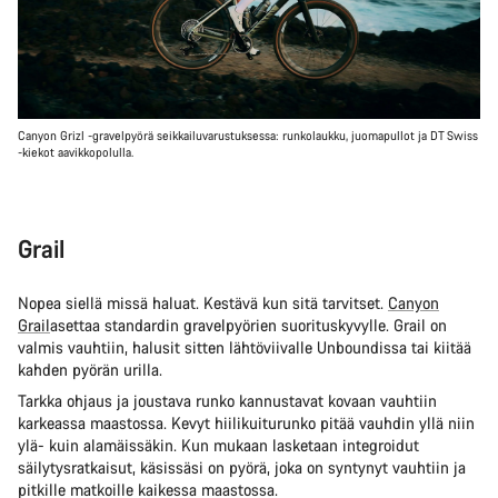
Canyon Grizl -gravelpyörä seikkailuvarustuksessa: runkolaukku, juomapullot ja DT Swiss
-kiekot aavikkopolulla.
Grail
Nopea siellä missä haluat. Kestävä kun sitä tarvitset.
Canyon
Grail
asettaa standardin gravelpyörien suorituskyvylle. Grail on
valmis vauhtiin, halusit sitten lähtöviivalle Unboundissa tai kiitää
kahden pyörän urilla.
Tarkka ohjaus ja joustava runko kannustavat kovaan vauhtiin
karkeassa maastossa. Kevyt hiilikuiturunko pitää vauhdin yllä niin
ylä- kuin alamäissäkin. Kun mukaan lasketaan integroidut
säilytysratkaisut, käsissäsi on pyörä, joka on syntynyt vauhtiin ja
pitkille matkoille kaikessa maastossa.