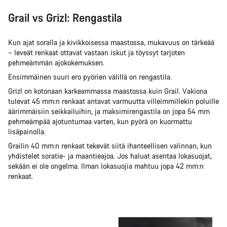
Grail vs Grizl: Rengastila
Kun ajat soralla ja kivikkoisessa maastossa, mukavuus on tärkeää
– leveät renkaat ottavat vastaan iskut ja töyssyt tarjoten
pehmeämmän ajokokemuksen.
Ensimmäinen suuri ero pyörien välillä on rengastila.
Grizl on kotonaan karkeammassa maastossa kuin Grail. Vakiona
tulevat 45 mm:n renkaat antavat varmuutta villeimmillekin poluille
äärimmäisiin seikkailuihin, ja maksimirengastila on jopa 54 mm
pehmeämpää ajotuntumaa varten, kun pyörä on kuormattu
lisäpainolla.
Grailin 40 mm:n renkaat tekevät siitä ihanteellisen valinnan, kun
yhdistelet soratie- ja maantieajoa. Jos haluat asentaa lokasuojat,
sekään ei ole ongelma. Ilman lokasuojia mahtuu jopa 42 mm:n
renkaat.