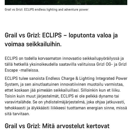
Grail vs Grizl: ECLIPS endless lighting and adventure power
Grail vs Grizl: ECLIPS – loputonta valoa ja
voimaa seikkailuihin.
ECLIPS on todella korvaamaton innovaatio seikkailupyöräilyssä ja
tällä hetkellä yksinoikeudella saatavilla valituissa Grizl OG- ja Grizl
Escape -malleissa.
ECLIPS tulee sanoista Endless Charge & Lighting Integrated Power
System, ja sen ainutlaatuinen innovatiivinen muotoilu varmistaa,
ettet koskaan jää pimeään seikkailuillasi. Silloinkin kun et liiku.
Toisin kuin muut järjestelmät, ECLIPS ei ole pelkkä dynamo tai
varavirtalähde. Se on yhdistelmäjärjestelmä, joka ohjaa jatkuvasti,
tehokkaasti ja älykkäästi liikkeesi tuottaman energian sinne, missä
sitä tarvitaan.
Grail vs Grizl: Mitä arvostelut kertovat