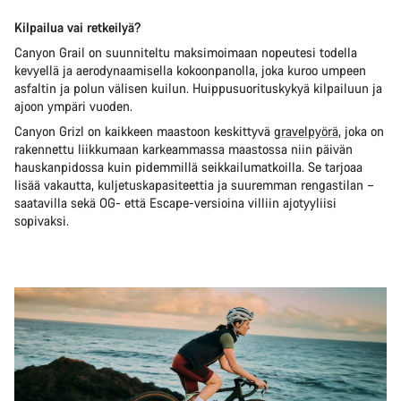
Kilpailua vai retkeilyä?
Canyon Grail on suunniteltu maksimoimaan nopeutesi todella
kevyellä ja aerodynaamisella kokoonpanolla, joka kuroo umpeen
asfaltin ja polun välisen kuilun. Huippusuorituskykyä kilpailuun ja
ajoon ympäri vuoden.
Canyon Grizl on kaikkeen maastoon keskittyvä
gravelpyörä
, joka on
rakennettu liikkumaan karkeammassa maastossa niin päivän
hauskanpidossa kuin pidemmillä seikkailumatkoilla. Se tarjoaa
lisää vakautta, kuljetuskapasiteettia ja suuremman rengastilan –
saatavilla sekä OG- että Escape-versioina villiin ajotyyliisi
sopivaksi.