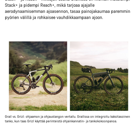
Stack+ ja pidempi Reach+, mikä tarjoaa ajajalle
aerodynaamisemman ajoasennon, tasaa painojakaumaa paremmin
pyörien välillä ja rohkaisee vauhdikkaampaan ajoon.
Grail vs. Grizl: ohjaamon ja ohjaustangon vertailu. Grailissa on integroitu kaksitasoinen
tanko, kun taas Grizl käyttää perinteistä ohjainkannatin- ja tankokokoonpanoa.