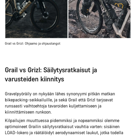
Grail vs Grizl: Ohjaamo ja ohjaustangot
Grail vs Grizl: Säilytysratkaisut ja
varusteiden kiinnitys
Gravelpyöräily on nykyään lähes synonyymi pitkän matkan
bikepacking-seikkailuille, ja sekä Grail että Grizl tarjoavat
runsaasti vaihtoehtoja tavaroiden kuljettamiseen ja
kiinnittämiseen runkoon.
Kilpailujen muuttuessa pidemmiksi ja nopeammiksi olemme
optimoineet Grailin säilytysratkaisut vauhtia varten: sisäinen
LOAD-lokero ja räätälöidyt aerodynaamiset laukut, jotka todella