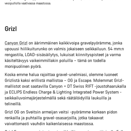
vesipullolla vaativassa maastossa.
Grizl
Canyon Grizl
on äärimmäinen kaikkivoipa gravelpyörämme, jonka
upouusi hiilikuiturunko on valmis jokaiseen seikkailuun. 54 mm:n
rengastila, LOAD-sisäsäilytys, lukuisat kiinnityspisteet ja varma
käsiteltävyys vaikeimmillakin poluilla – tämä on todella
monipuolinen pyörä.
Koska emme halua rajoittaa gravel-unelmiasi, olemme luoneet
Grizlistä kaksi erillistä mallistoa – OG ja Escape. Molemmat Grizl-
mallistot ovat saatavilla Canyon × DT Swiss RIFT -joustohaarukalla
ja ECLIPS Endless Charge & Lighting Integrated Power System -
seikkailuvoimajärjestelmällä sekä räätälöidyillä laukuilla ja
telineillä.
Grizl OG on Sveitsin armeijan veitsi -pyörämme korkean pidon
renkailla ja puhtailla gravel-osasarjoilla, jotka takaavat
vaivattomasti vauhdin kaikenlaisessa maastossa.