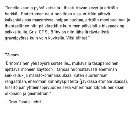
"Todella kaunis pyörä katsella… Ihastuttavan kevyt ja erittäin
herkkä… Ehdottoman nautinnollinen ajaa, erittäin pätevä
kaikenlaisissa maastoissa, helppo huoltaa, erittäin monipuolinen ja
ihanteellinen niin päiväretkille kuin monipäiväisille bikepacking-
seikkailuille. Grizl CF SL 8 1by on niin lähellä täydellistä
gravelpyörää kuin voin kuvitella. Viisi tähteä."
T3.com
"Erinomainen yleispyörä sorateille… mukava ja tasapainoinen
ajettava moneen käyttöön… tarjoaa huomattavasti enemmän
seikkailu- ja maasto-ominaisuuksia, kuten suuremman
rengastilan, enemmän kiinnityspisteitä (jäykässä etuhaarukassa),
hissitolpan yhteensopivuuden sekä vähemmän kilpailuhenkisen
ulkonäön ja geometrian."
– Gran Fondo -lehti