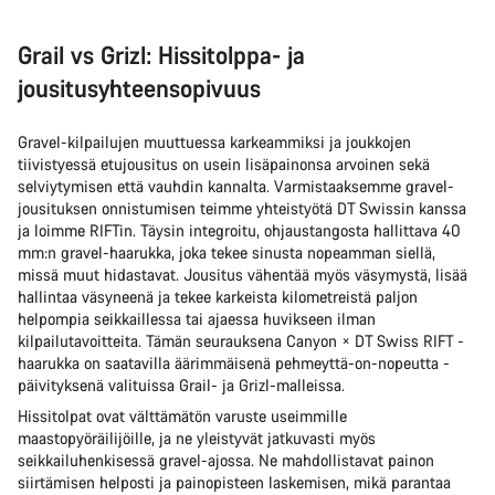
Grail vs Grizl: Hissitolppa- ja
jousitusyhteensopivuus
Gravel-kilpailujen muuttuessa karkeammiksi ja joukkojen
tiivistyessä etujousitus on usein lisäpainonsa arvoinen sekä
selviytymisen että vauhdin kannalta. Varmistaaksemme gravel-
jousituksen onnistumisen teimme yhteistyötä DT Swissin kanssa
ja loimme RIFTin. Täysin integroitu, ohjaustangosta hallittava 40
mm:n gravel-haarukka, joka tekee sinusta nopeamman siellä,
missä muut hidastavat. Jousitus vähentää myös väsymystä, lisää
hallintaa väsyneenä ja tekee karkeista kilometreistä paljon
helpompia seikkaillessa tai ajaessa huvikseen ilman
kilpailutavoitteita. Tämän seurauksena Canyon × DT Swiss RIFT -
haarukka on saatavilla äärimmäisenä pehmeyttä-on-nopeutta -
päivityksenä valituissa Grail- ja Grizl-malleissa.
Hissitolpat ovat välttämätön varuste useimmille
maastopyöräilijöille, ja ne yleistyvät jatkuvasti myös
seikkailuhenkisessä gravel-ajossa. Ne mahdollistavat painon
siirtämisen helposti ja painopisteen laskemisen, mikä parantaa