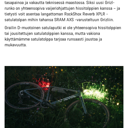
tasapainoa ja vakautta teknisessä maastossa. Siksi uusi Grizl-
runko on yhteensopiva vaijeriohjattujen hissitolppien kanssa – ja
tietysti voit asentaa langattoman RockShox Reverb XPLR -
satulatolpan mihin tahansa SRAM AXS -varusteltuun Grizliin.
Grailin D-muotoinen satulaputki ei ole yhteensopiva hissitolppien
tai jousitettujen satulatolppien kanssa, mutta vakiona
käyttämämme satulatolppa tarjoaa runsaasti joustoa ja
mukavuutta.