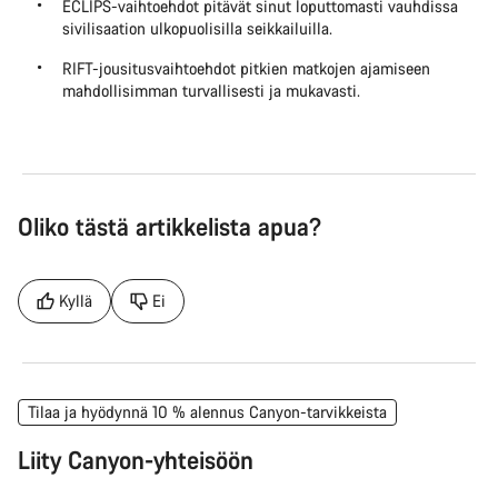
ECLIPS-vaihtoehdot pitävät sinut loputtomasti vauhdissa
sivilisaation ulkopuolisilla seikkailuilla.
RIFT-jousitusvaihtoehdot pitkien matkojen ajamiseen
mahdollisimman turvallisesti ja mukavasti.
Oliko tästä artikkelista apua?
Kyllä
Ei
Tilaa ja hyödynnä 10 % alennus Canyon-tarvikkeista
Liity Canyon-yhteisöön