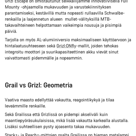
Grizl Escape on omistautunut seikkailijamme innovatiivisella Full
Mounty -ohjaamolla mukavuuden ja varustekiinnityksen
parantamiseksi, kestävillä mutta nopeasti rullaavilla Schwalbe-
renkailla ja laajennetun alueen mullet-välityksillä MTB-
takavaihteineen helpottamaan vaikeimpia nousuja ja pisimpiä
päiviä.
Tarjolla on myös AL-alumiiniversio maksimaaliseen käyttöarvoon ja
hintalaatusuhteeseen sekä
Grizl:ONfly
-mallit, joiden tehokas
integroitu moottori ja suurikapasiteettinen akku vievät sinut
vaivattomasti pidemmälle ja nopeammin.
Grail vs Grizl: Geometria
Vaativa maasto edellyttää vakautta, reagointikykyä ja tilaa
leveämmille renkaille.
Sekä Grailissa että Grizlissä on pidempi akseliväli kuin
maantiepyöräsukulaisissa, mikä lisää vakautta karkealla alustalla.
Lisäksi suhteellisen pysty ajoasento takaa mukavuuden.
Stack+- ja Reach+-mittojen osalta Grailissa on hieman matalampi