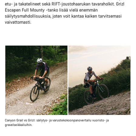
etu- ja takatelineet sekä RIFT-joustohaarukan tavaraholkit. Grizl
Escapen Full Mounty -tanko lisää vielä enemmän
säilytysmahdollisuuksia, joten voit kantaa kaiken tarvitsemasi
vaivattomasti.
Canyon Grail vs Grizl: säilytys- ja varustekokoonpanovertailu vuoristo- ja
gravelseikkailuihin.