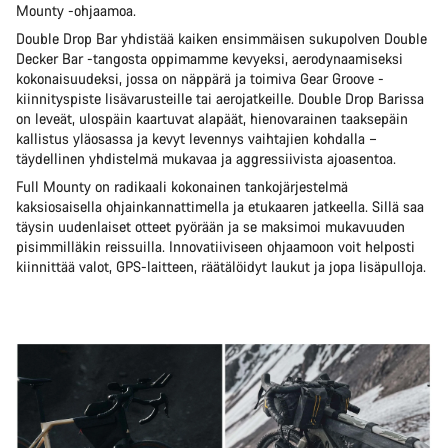
Mounty -ohjaamoa.
Double Drop Bar yhdistää kaiken ensimmäisen sukupolven Double
Decker Bar -tangosta oppimamme kevyeksi, aerodynaamiseksi
kokonaisuudeksi, jossa on näppärä ja toimiva Gear Groove -
kiinnityspiste lisävarusteille tai aerojatkeille. Double Drop Barissa
on leveät, ulospäin kaartuvat alapäät, hienovarainen taaksepäin
kallistus yläosassa ja kevyt levennys vaihtajien kohdalla –
täydellinen yhdistelmä mukavaa ja aggressiivista ajoasentoa.
Full Mounty on radikaali kokonainen tankojärjestelmä
kaksiosaisella ohjainkannattimella ja etukaaren jatkeella. Sillä saa
täysin uudenlaiset otteet pyörään ja se maksimoi mukavuuden
pisimmilläkin reissuilla. Innovatiiviseen ohjaamoon voit helposti
kiinnittää valot, GPS-laitteen, räätälöidyt laukut ja jopa lisäpulloja.