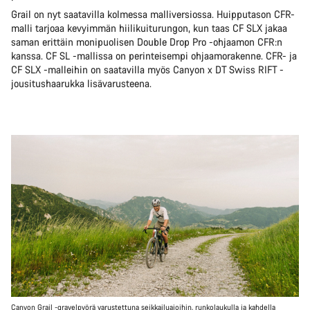
Grail on nyt saatavilla kolmessa malliversiossa. Huipputason CFR-
malli tarjoaa kevyimmän hiilikuiturungon, kun taas CF SLX jakaa
saman erittäin monipuolisen Double Drop Pro -ohjaamon CFR:n
kanssa. CF SL -mallissa on perinteisempi ohjaamorakenne. CFR- ja
CF SLX -malleihin on saatavilla myös Canyon x DT Swiss RIFT -
jousitushaarukka lisävarusteena.
Canyon Grail -gravelpyörä varustettuna seikkailuajoihin, runkolaukulla ja kahdella