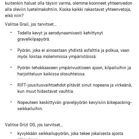
kuitenkin haluat olla täysin varma, olemme koonneet yhteenvedon
alla oleviin luetelmakohtiin. Koska kaikki rakastavat yhteenvetoja,
eikö niin?
Valitse Grail, jos tarvitset...
Todella kevyt ja aerodynaamisesti kehittynyt
gravelkilpapyörä.
Pyörän, joka ei ainoastaan yhdistä asfalttia ja polkua, vaan
myös loistaa molemmissa ympäristöissä.
Pyörän tehokkaaseen ympärivuotiseen ajoon, kilpailuihin ja
harjoitteluun kaikissa olosuhteissa.
RIFT-jousitusvaihtoehdot pitävät sinut nopeana ja virkeänä,
kun muut hidastavat vauhtia.
Nopeuteen keskittyvän gravelpyörän kevyisiin bikepacking-
seikkailuihin.
Valitse Grizl OG, jos tarvitset...
kyvykkään seikkailupyörän, joka tekee jokaisesta ajosta