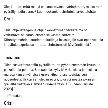
Olet kuullut, mitä meillä on sanottavana pyöristämme, mutta mitä
pyöräilymedia sanoo? Lue muutamia poimintoja arvosteluista:
Grail
"Uusi ohjaustangon ja ohjainkannattimen yhdistelmä on
vaikuttava: ohjaamo joustaa selvästi alaotteelta.
Kiinnitysmahdollisuudet laukuille ja lokasuojille ovat epätavallisia
kilpailukategoriassa – mutta ehdottomasti käytännöllisiä."
TOUR-lehti
"Olen saavuttanut tällä pyörällä muita pyöriä enemmän kruunuja
paikallisilla poluilla. Sen suorituskyky MM-kisoissa ja useissa
muissa kansainvälisissä gravelkilpailuissa todistaa sen
nopeudesta. Uskon sen olevan pyörä, joka voi nostaa jokaisen
gravelharrastajan ajamisen uudelle tasolle [Vuoden varuste
2023]."
– off-road.cc
Grizl