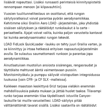
lisäävät nopeuttasi. Lisäksi runsaasti perinteisiä kiinnityspisteitä
rennompaan menoon (ei kilpavauhtiin).
Vuosien tuulitunnelitestaus on osoittanut, että rungon
säilytysratkaisut voivat parantaa pyörän aerodynamiikkaa.
Kehitimme siksi Grailiin Aero LOAD -järjestelmän, joka yhdistää
sisäisen säilytyksen ja räätälöidyt runkolaukut à la carte -
periaatteella. Ajajat voivat valita, kuinka paljon varusteita kantavat
tai kuinka aerodynaamiseksi rungon tekevät.
LOAD FidLock QuickLoader -laukku on tehty juuri Grailia varten, ja
se kiinnittyy ja irtoaa hetkessä erityisen napsautusjärjestelmän
avulla. Se sulautuu saumattomasti runkoon ja parantaa jopa
aerodynamiikkaa.
Ainutlaatuisen muotoilun ansiosta sisärengas, rengasraudat ja
täyttölaite mahtuvat ääntä vaimentavaan pussiin.
Monitoimityökalu ja pumppu säilyvät viistoputken integroidussa
luukussa (vain CFR- ja CF SLX -malleissa).
Kaikkeen maastoon keskittyvä Grizl tarjoaa vieläkin enemmän
mahdollisuuksia pakata mukaan ja jättää huolet taakse. Tilavampi
runko tarjoaa enemmän tilaa täydellisesti istuville Canyon-
laukuille tai muille varusteillesi. LOAD-säilytys pitää
välttämättömät tavarat sisällä. Lisäksi saatavilla on räätälöidyt