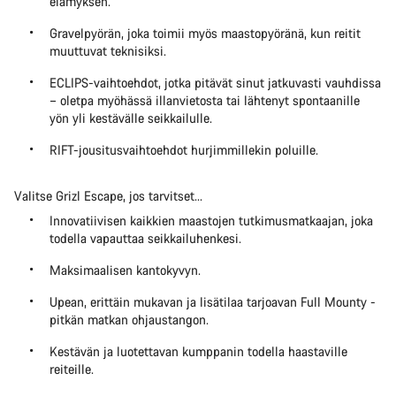
elämyksen.
Gravelpyörän, joka toimii myös maastopyöränä, kun reitit
muuttuvat teknisiksi.
ECLIPS-vaihtoehdot, jotka pitävät sinut jatkuvasti vauhdissa
– oletpa myöhässä illanvietosta tai lähtenyt spontaanille
yön yli kestävälle seikkailulle.
RIFT-jousitusvaihtoehdot hurjimmillekin poluille.
Valitse Grizl Escape, jos tarvitset...
Innovatiivisen kaikkien maastojen tutkimusmatkaajan, joka
todella vapauttaa seikkailuhenkesi.
Maksimaalisen kantokyvyn.
Upean, erittäin mukavan ja lisätilaa tarjoavan Full Mounty -
pitkän matkan ohjaustangon.
Kestävän ja luotettavan kumppanin todella haastaville
reiteille.