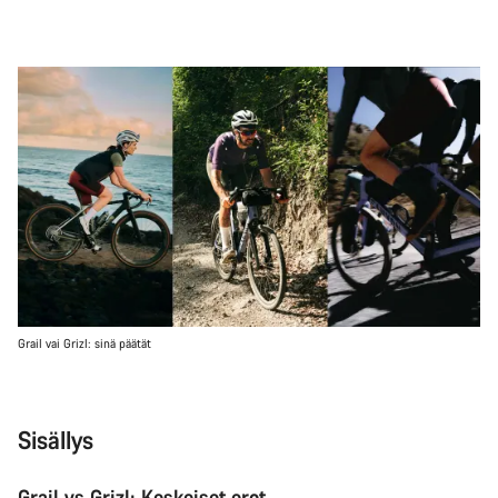
Grail vai Grizl: sinä päätät
Sisällys
Grail vs Grizl: Keskeiset erot