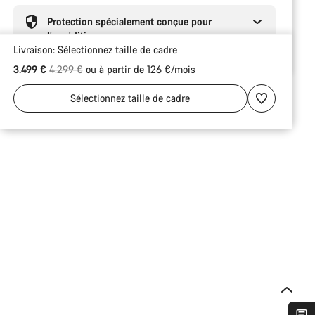
Protection spécialement conçue pour
l’expédition
Livraison:
Sélectionnez
taille de cadre
Prix ​​d’origine
3.499 €
4.299 €
ou à partir de 126 €/mois
Sélectionnez
taille de cadre