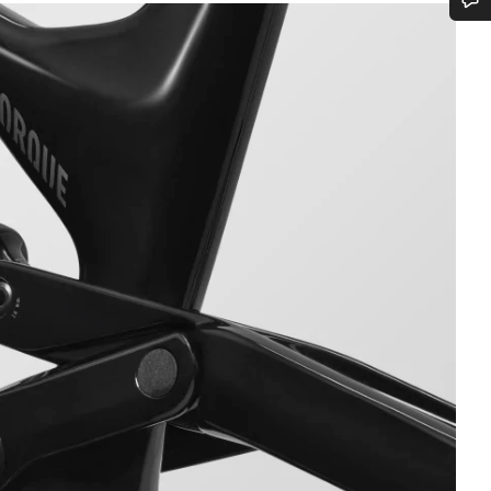
n d’aide ?
erts du service client vous attendent pour répondre à vos questions.
Démarrer le Chat
Fermer