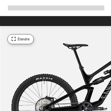
Développer
Boutique
Pourquoi choisir Canyon ?
Rouler avec nous
Service
la
navigation
Étendre