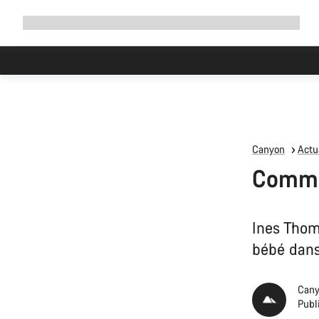
Développer
Boutique
Pourquoi choisir Canyon ?
Rouler avec nous
Service
la
navigation
Canyon
Actua
Commen
Ines Thom
bébé dans
Cany
Publi