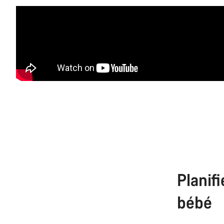
Planif
bébé