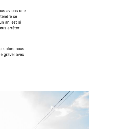
ous avions une
ttendre ce
n an, est si
ous arrêter
ir, alors nous
de gravel avec