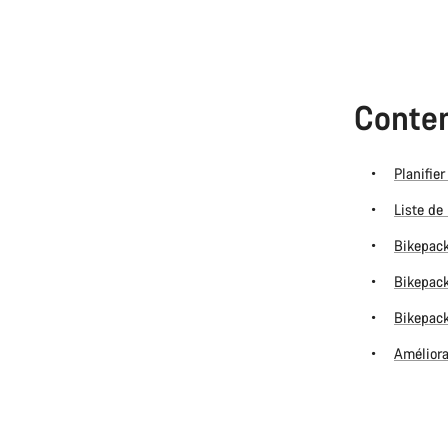
Conten
Planifie
Liste de
Bikepack
Bikepack
Bikepack
Améliora