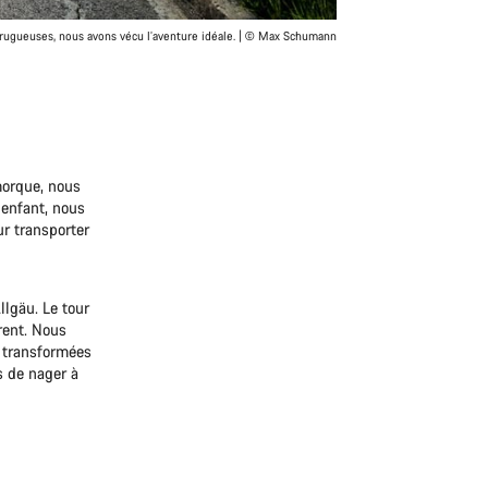
 rugueuses, nous avons vécu l’aventure idéale. | © Max Schumann
morque, nous
’enfant, nous
r transporter
lgäu. Le tour
rent. Nous
t transformées
s de nager à