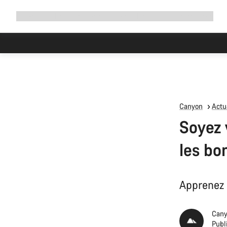
Développer
Boutique
Pourquoi choisir Canyon ?
Rouler avec nous
Service
la
navigation
Canyon
Actua
Soyez v
les bo
Apprenez à
Cany
Publi