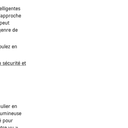
elligentes
s’approche
 peut
genre de
oulez en
n sécurité et
culier en
 lumineuse
é pour
être vu »