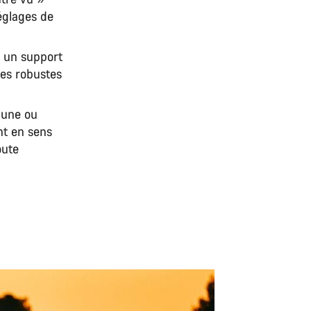
églages de
c un support
ues robustes
aune ou
nt en sens
oute