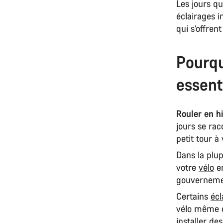
Les jours qu
éclairages i
qui s’offren
Pourqu
essent
Rouler en h
jours se rac
petit tour 
Dans la plup
votre
vélo
en
gouvernemen
Certains
écl
vélo même qu
installer de