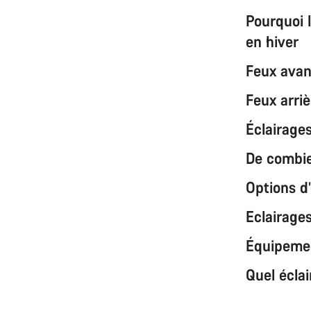
Pourquoi l
en hiver
Feux avan
Feux arriè
Éclairage
De combie
Options d’
Eclairage
Équipement
Quel écla