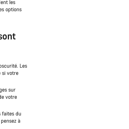
dent les
es options
sont
bscurité. Les
 si votre
ages sur
de votre
 faites du
, pensez à