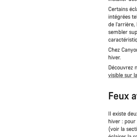
Certains écl
intégrées te
de l’arrière,
sembler sup
caractéristi
Chez Canyon,
hiver.
Découvrez 
visible sur l
Feux a
Il existe de
hiver : pour
(voir la sec
éclairer la 