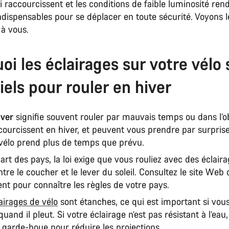
i raccourcissent et les conditions de faible luminosité ren
ndispensables pour se déplacer en toute sécurité. Voyons l
t à vous.
oi les éclairages sur votre vélo 
iels pour rouler en hiver
iver
signifie souvent rouler par mauvais temps ou dans l’o
courcissent en hiver, et peuvent vous prendre par surprise
à vélo prend plus de temps que prévu.
art des pays, la loi exige que vous rouliez avec des éclair
tre le coucher et le lever du soleil. Consultez le site Web 
t pour connaître les règles de votre pays.
airages de vélo
sont étanches, ce qui est important si vous
and il pleut. Si votre éclairage n’est pas résistant à l’eau
s garde-boue pour réduire les projections.