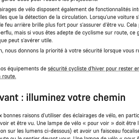
airages de vélo disposent également de fonctionnalités int
lles que la détection de la circulation. Lorsqu’une voiture 
 le feu arrière brille plus fort pour s’assurer d’être vu. Cela
erflu, mais si vous êtes adepte de cyclisme sur route, ce 
que peut s’avérer utile.
 nous donnons la priorité à votre sécurité lorsque vous r
nos équipements de
sécurité cycliste d’hiver pour rester e
a route.
vant : illuminez votre chemin
ux bonnes raisons d’utiliser des éclairages de vélo, en parti
 voir et être vu. Une lampe de vélo « pour voir » doit être
tion sur les lumens ci-dessous) et avoir un faisceau focalis
route ou le sentier devant vous. Une lampe de vélo « pour 