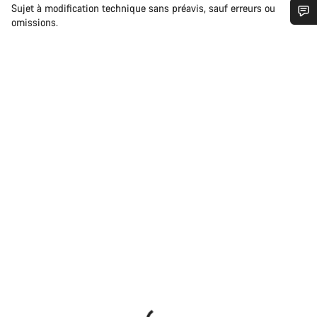
Sujet à modification technique sans préavis, sauf erreurs ou
omissions.
Besoin d’aide ?
Nos experts du service client vous attendent pour
répondre à vos questions.
Démarrer le Chat
Fermer