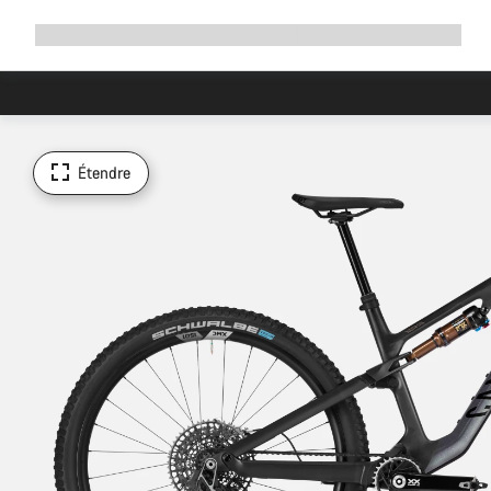
Développer
Boutique
Pourquoi choisir Canyon ?
Rouler avec nous
Service
la
navigation
Étendre