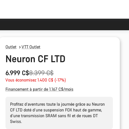
Outlet
VTT Outlet
Neuron CF LTD
Prix
6.999 C$
8.399 C$
Vous économisez 1.400 C$ (-17%)
d’origine
Financement à partir de 1.167 C$/mois
Profitez d’aventures toute la journée grâce au Neuron
CF LTD doté d’une suspension FOX haut de gamme,
d’une transmission SRAM sans fil et de roues DT
Swiss.