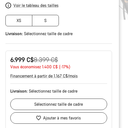
Voir le tableau des tailles
XS
S
Livraison:
Sélectionnez
taille de cadre
Prix
6.999 C$
8.399 C$
Vous économisez 1.400 C$ (-17%)
d’origine
Financement à partir de 1.167 C$/mois
Livraison:
Sélectionnez
taille de cadre
Sélectionnez
taille de cadre
Ajouter à mes favoris