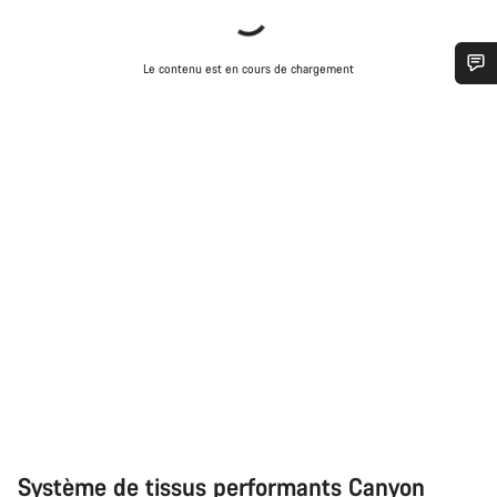
Le contenu est en cours de chargement
Besoin d’aide ?
Nos experts du service client vous attendent pour
répondre à vos questions.
Démarrer le Chat
Fermer
Système de tissus performants Canyon