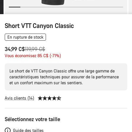
Short VTT Canyon Classic
En rupture de stock
Prix
34,99 C$
119,99 C$
Vous économisez 85 C$ (-71%)
d’origine
Le short de VTT Canyon Classic offre une large gamme de
caractéristiques techniques pour assurer de la performance
et un confort maximum sur les sentiers.
Avis clients (14)
Tuotekonfiguraatio
Sélectionnez votre taille
Guide des tailles