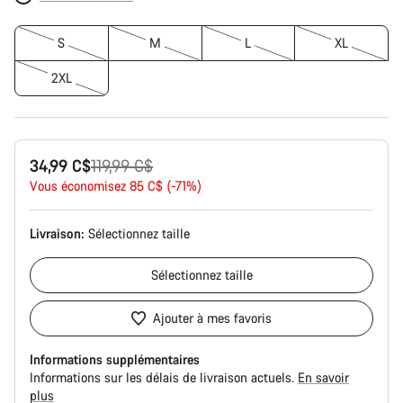
S
M
L
XL
2XL
Prix
34,99 C$
119,99 C$
Vous économisez 85 C$ (-71%)
d’origine
Livraison:
Sélectionnez
taille
Sélectionnez
taille
Ajouter à mes favoris
Informations supplémentaires
Informations sur les délais de livraison actuels.
En savoir
plus