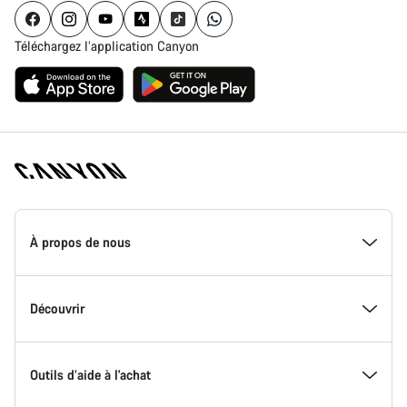
Téléchargez l’application Canyon
Page
d'accueil
À propos de nous
Canyon
-
Pied
de
Inside Canyon
Découvrir
page
Canyon
L'innovation chez Canyon
Evénements
Outils d’aide à l'achat