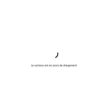
Nos experts du service client vous attendent pour
répondre à vos questions.
Démarrer le Chat
Fermer
Le contenu est en cours de chargement