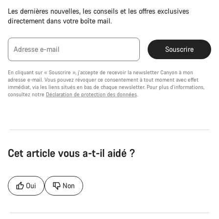
Les dernières nouvelles, les conseils et les offres exclusives
directement dans votre boîte mail.
Adresse e-mail
Souscrire
En cliquant sur « Souscrire », j'accepte de recevoir la newsletter Canyon à mon
adresse e-mail. Vous pouvez révoquer ce consentement à tout moment avec effet
immédiat, via les liens situés en bas de chaque newsletter. Pour plus d’informations,
consultez notre
Déclaration de protection des données
.
Cet article vous a-t-il aidé ?
Oui
Non