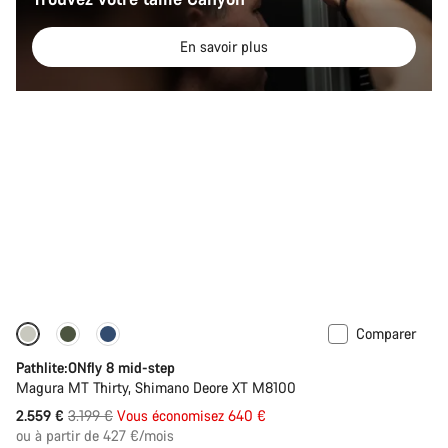
En savoir plus
Comparer
-20%
Pathlite:ONfly 8 mid-step
Magura MT Thirty, Shimano Deore XT M8100
Prix
2.559 €
3.199 €
Vous économisez 640 €
ou à partir de 427 €/mois