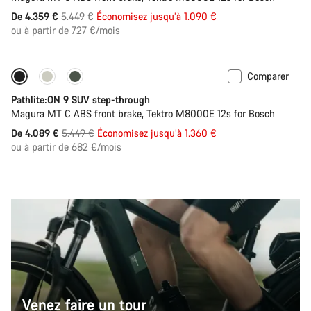
Prix
De 4.359 €
5.449 €
Économisez jusqu’à 1.090 €
ou à partir de 727 €/mois
d’origine
Comparer
-25%
Pathlite:ON 9 SUV step-through
Magura MT C ABS front brake, Tektro M8000E 12s for Bosch
Prix
De 4.089 €
5.449 €
Économisez jusqu’à 1.360 €
ou à partir de 682 €/mois
d’origine
Venez faire un tour