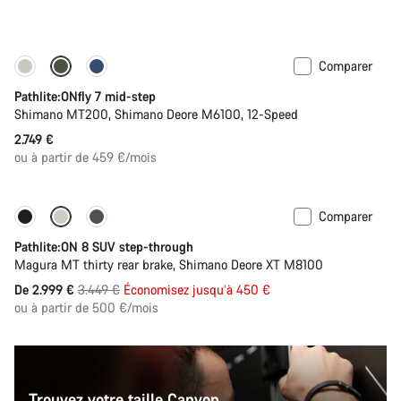
Comparer
Pathlite:ONfly 7 mid-step
Shimano MT200, Shimano Deore M6100, 12-Speed
2.749 €
ou à partir de 459 €/mois
Comparer
-13%
Pathlite:ON 8 SUV step-through
Magura MT thirty rear brake, Shimano Deore XT M8100
Prix
De 2.999 €
3.449 €
Économisez jusqu’à 450 €
ou à partir de 500 €/mois
d’origine
Trouvez votre taille Canyon