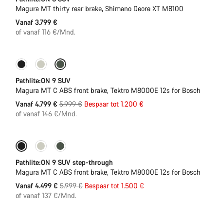
Magura MT thirty rear brake, Shimano Deore XT M8100
Vanaf 3.799 €
of vanaf 116 €/Mnd.
-20%
Pathlite:ON 9 SUV
Magura MT C ABS front brake, Tektro M8000E 12s for Bosch
Originele
Vanaf 4.799 €
5.999 €
Bespaar tot 1.200 €
Prijs
of vanaf 146 €/Mnd.
-25%
Pathlite:ON 9 SUV step-through
Magura MT C ABS front brake, Tektro M8000E 12s for Bosch
Originele
Vanaf 4.499 €
5.999 €
Bespaar tot 1.500 €
Prijs
of vanaf 137 €/Mnd.