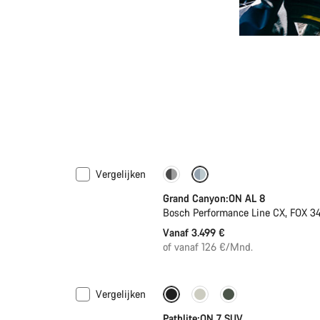
Vergelijken
Dropper post
Grand Canyon:ON AL 8
Bosch Performance Line CX, FOX 
Vanaf 3.499 €
of vanaf 126 €/Mnd.
Vergelijken
Pathlite:ON 7 SUV