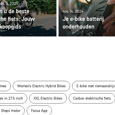
okt. 3, 2025
t u de beste
nov. 14, 2024
che fiets: Jouw
Je e-bike batterij
 koopgids
onderhouden
ames
Women’s Electric Hybrid Bikes
E-bike met riemaandrij
es in 27.5 inch
XXL Electric Bikes
Carbon elektrische fiets
o Steps motor
Fazua App