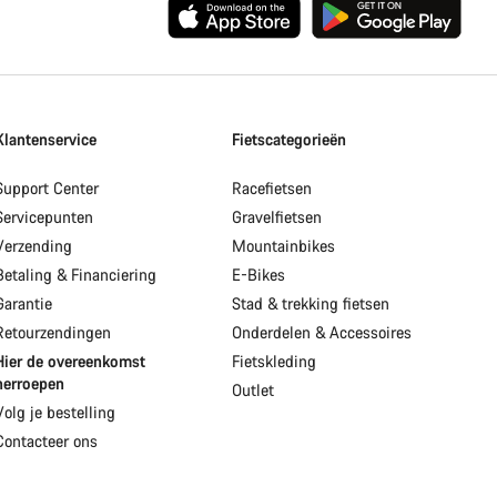
Klantenservice
Fietscategorieën
Support Center
Racefietsen
Servicepunten
Gravelfietsen
Verzending
Mountainbikes
Betaling & Financiering
E-Bikes
Garantie
Stad & trekking fietsen
Retourzendingen
Onderdelen & Accessoires
Hier de overeenkomst
Fietskleding
herroepen
Outlet
Volg je bestelling
Contacteer ons