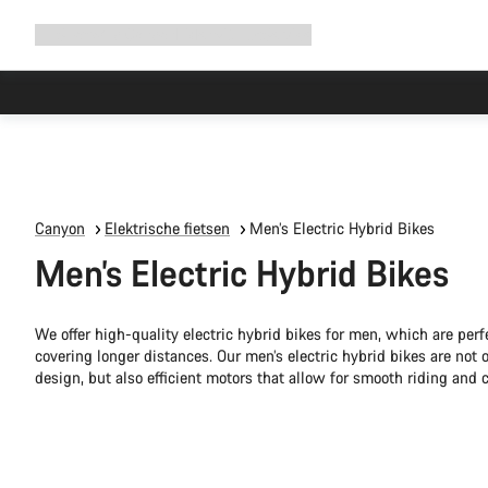
Navigatie
Shop
Why Canyon
Ride with us
Service
uitbreiden
Canyon
Elektrische fietsen
Men’s Electric Hybrid Bikes
Men’s Electric Hybrid Bikes
We offer high-quality electric hybrid bikes for men, which are perf
covering longer distances. Our men’s electric hybrid bikes are not 
design, but also efficient motors that allow for smooth riding and 