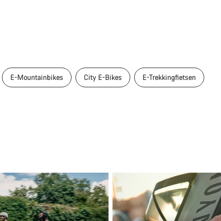
E-Mountainbikes
City E-Bikes
E-Trekkingfietsen