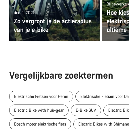
Bijgewerkt: 
Hoe kies
dec. 1, 2021
Zo vergroot je de actieradius
elektris
van je e-bike
ultieme
Vergelijkbare zoektermen
Elektrische Fietsen voor Heren
Elektrische Fietsen voor D
Electric Bike with hub-gear
E-Bike SUV
Electric Bik
Bosch motor elektrische fiets
Electric Bikes with Shiman