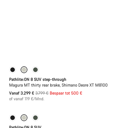
-13%
Nieuwe voorraad
Pathlite:ON 8 SUV step-through
Magura MT thirty rear brake, Shimano Deore XT M8100
Originele
Vanaf 3.299 €
3.799 €
Bespaar tot 500 €
Prijs
of vanaf 119 €/Mnd.
Pathlite:ON 8 SUV