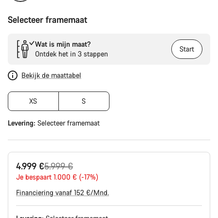
Selecteer framemaat
Wat is mijn maat?
Start
Ontdek het in 3 stappen
Bekijk de maattabel
XS
S
Levering:
Selecteer
framemaat
Originele
4.999 €
5.999 €
Prijs
Je bespaart 1.000 € (-17%)
Financiering vanaf 152 €/Mnd.