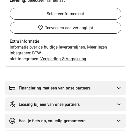
Levering:
Selecteer
framemaat
Selecteer
framemaat
Toevoegen aan verlanglijst
Extra informatie
Informatie over de huidige levertermijnen.
Meer lezen
inbegrepen:
BTW
niet inbegrepen:
Verzending & Verpakking
Redenen
om
te
Financiering met een van onze partners
kopen
Leasing bij een van onze partners
Haal je fiets op, volledig gemonteerd