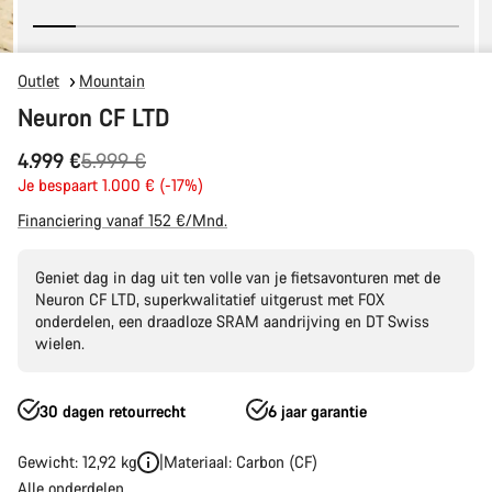
Outlet
Mountain
Neuron CF LTD
Originele
4.999 €
5.999 €
Prijs
Je bespaart 1.000 € (-17%)
Financiering vanaf 152 €/Mnd.
Geniet dag in dag uit ten volle van je fietsavonturen met de
Neuron CF LTD, superkwalitatief uitgerust met FOX
onderdelen, een draadloze SRAM aandrijving en DT Swiss
wielen.
30 dagen retourrecht
6 jaar garantie
Gewicht: 12,92 kg
Materiaal: Carbon (CF)
Alle onderdelen