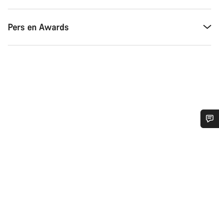
Pers en Awards
Heb je hulp nodig?
Onze deskundige medewerkers helpen je graag bij al je
vragen.
Start Chat