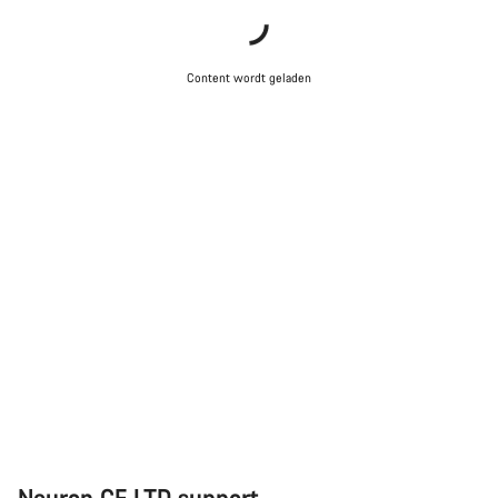
Sluiten
Content wordt geladen
Neuron CF LTD support