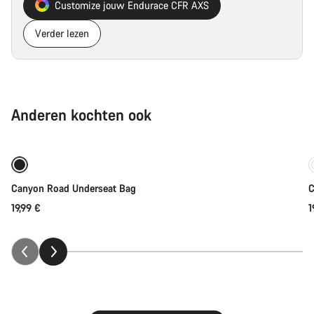
Customize jouw Endurace CFR AXS
Verder lezen
Anderen kochten ook
Binnenkort
Canyon Road Underseat Bag
C
19,99 €
1