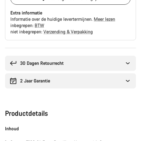
Extra informatie
Informatie over de huidige levertermijnen.
Meer lezen
inbegrepen:
BTW
niet inbegrepen:
Verzending & Verpakking
Redenen
om
te
30 Dagen Retourrecht
kopen
2 Jaar Garantie
Productdetails
Inhoud