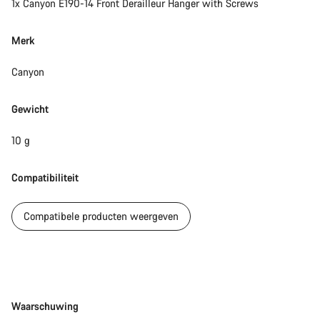
1x Canyon E190-14 Front Derailleur Hanger with Screws
Merk
Canyon
Gewicht
10 g
Compatibiliteit
Compatibele producten weergeven
Disclaimer
Waarschuwing