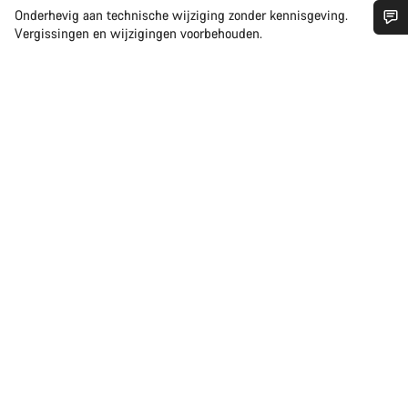
Onderhevig aan technische wijziging zonder kennisgeving.
Vergissingen en wijzigingen voorbehouden.
Heb je hulp nodig?
Onze deskundige medewerkers helpen je graag bij al je
vragen.
Start Chat
Sluiten