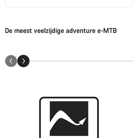
De meest veelzijdige adventure e-MTB
Neuron:ON uitgelegd