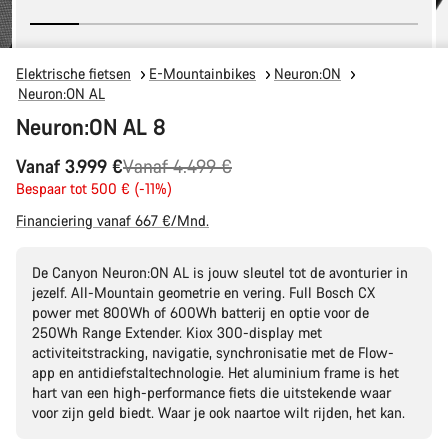
Elektrische fietsen
E-Mountainbikes
Neuron:ON
Neuron:ON AL
Neuron:ON AL 8
Originele
Vanaf 3.999 €
Vanaf 4.499 €
Prijs
Bespaar tot 500 € (-11%)
Financiering vanaf 667 €/Mnd.
De Canyon Neuron:ON AL is jouw sleutel tot de avonturier in
jezelf. All-Mountain geometrie en vering. Full Bosch CX
power met 800Wh of 600Wh batterij en optie voor de
250Wh Range Extender. Kiox 300-display met
activiteitstracking, navigatie, synchronisatie met de Flow-
app en antidiefstaltechnologie. Het aluminium frame is het
hart van een high-performance fiets die uitstekende waar
voor zijn geld biedt. Waar je ook naartoe wilt rijden, het kan.