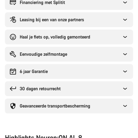
te
Financiering met Splitit
kopen
Leasing bij een van onze partners
Haal je fiets op, volledig gemonteerd
Eenvoudige zelfmontage
6 jaar Garantie
30 dagen retourrecht
Geavanceerde transportbescherming
Highlights Neuron:ON AL 8