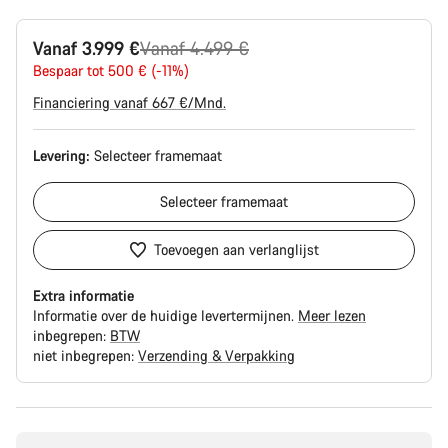
Originele
Vanaf 3.999 €
Vanaf 4.499 €
Prijs
Bespaar tot 500 € (-11%)
Financiering vanaf 667 €/Mnd.
Levering:
Selecteer
framemaat
Selecteer
framemaat
Toevoegen aan verlanglijst
Extra informatie
Informatie over de huidige levertermijnen.
Meer lezen
inbegrepen:
BTW
niet inbegrepen:
Verzending & Verpakking
Redenen
om