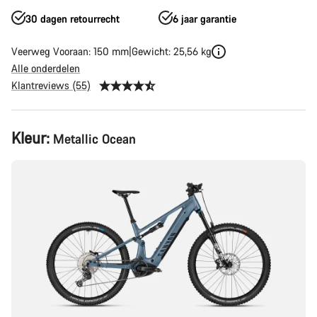
30 dagen retourrecht
6 jaar garantie
Veerweg Vooraan: 150 mm
Gewicht: 25,56 kg
Alle onderdelen
Klantreviews (55)
Productconfiguratie
Kleur:
Metallic Ocean