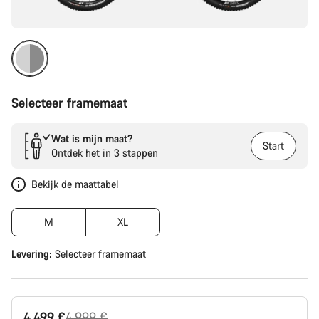
Selecteer framemaat
Wat is mijn maat?
Start
Ontdek het in 3 stappen
Bekijk de maattabel
M
XL
Levering:
Selecteer
framemaat
Originele
4.499 €
4.999 €