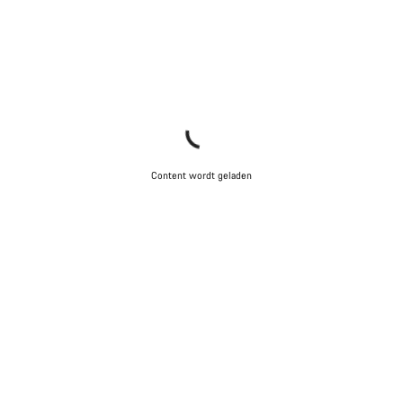
Start Chat
Sluiten
Content wordt geladen