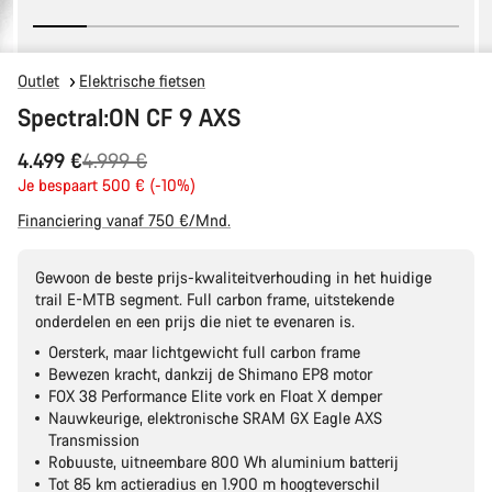
Outlet
Elektrische fietsen
Spectral:ON CF 9 AXS
Originele
4.499 €
4.999 €
Prijs
Je bespaart 500 € (-10%)
Financiering vanaf 750 €/Mnd.
Gewoon de beste prijs-kwaliteitverhouding in het huidige
trail E-MTB segment. Full carbon frame, uitstekende
onderdelen en een prijs die niet te evenaren is.
Oersterk, maar lichtgewicht full carbon frame
Bewezen kracht, dankzij de Shimano EP8 motor
FOX 38 Performance Elite vork en Float X demper
Nauwkeurige, elektronische SRAM GX Eagle AXS
Transmission
Robuuste, uitneembare 800 Wh aluminium batterij
Tot 85 km actieradius en 1.900 m hoogteverschil