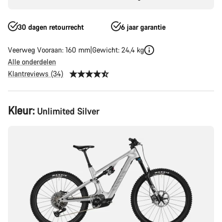
30 dagen retourrecht
6 jaar garantie
Veerweg Vooraan: 160 mm
Gewicht: 24,4 kg
Alle onderdelen
Klantreviews (34)
Productconfiguratie
Kleur:
Unlimited Silver