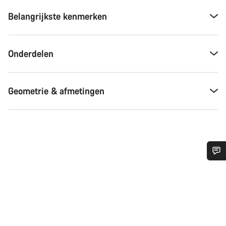
Belangrijkste kenmerken
Onderdelen
Geometrie & afmetingen
Heb je hulp nodig?
Onze deskundige medewerkers helpen je graag bij al je
vragen.