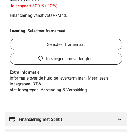
Prijs
Je bespaart 500 € (-10%)
Financiering vanaf 750 €/Mnd.
Levering:
Selecteer
framemaat
Selecteer
framemaat
Toevoegen aan verlanglijst
Extra informatie
Informatie over de huidige levertermijnen.
Meer lezen
inbegrepen:
BTW
niet inbegrepen:
Verzending & Verpakking
Redenen
om
te
Financiering met Splitit
kopen