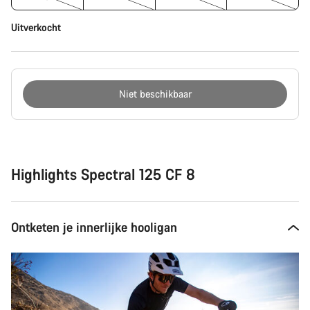
Uitverkocht
Niet beschikbaar
Redenen
om
te
kopen
Highlights Spectral 125 CF 8
Ontketen je innerlijke hooligan