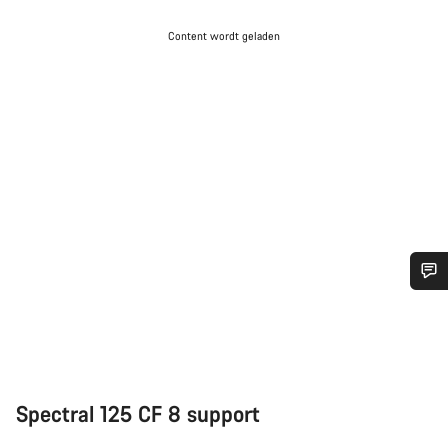
Content wordt geladen
Heb je hulp nodig?
Onze deskundige medewerkers helpen je graag bij al je
vragen.
Spectral 125 CF 8 support
Start Chat