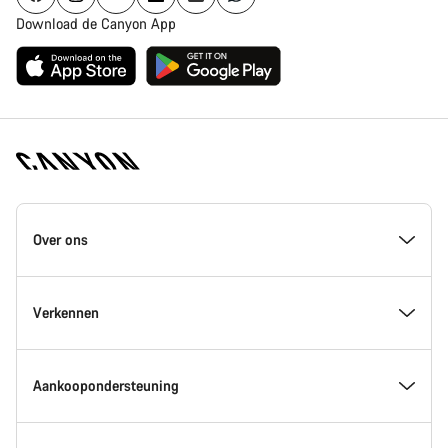
Download de Canyon App
Canyon
Homepage
Over ons
Footer
Inside Canyon
Verkennen
Innovatie bij Canyon
Evenementen
Aankoopondersteuning