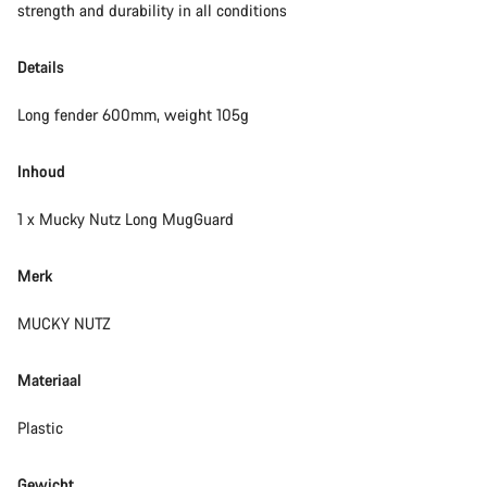
strength and durability in all conditions
Onze deskundige medewerkers helpen je graag bij al je
vragen.
Details
Long fender 600mm, weight 105g
Start Chat
Inhoud
Sluiten
1 x Mucky Nutz Long MugGuard
Merk
MUCKY NUTZ
Materiaal
Plastic
Gewicht