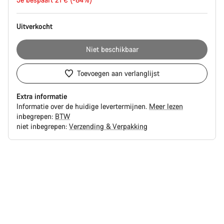
Prijs
Uitverkocht
Niet beschikbaar
Toevoegen aan verlanglijst
Extra informatie
Informatie over de huidige levertermijnen.
Meer lezen
inbegrepen:
BTW
niet inbegrepen:
Verzending & Verpakking
Redenen
om
te
kopen