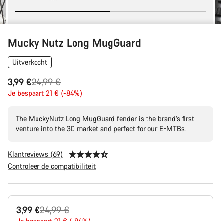
Mucky Nutz Long MugGuard
Uitverkocht
Originele
3,99 €
24,99 €
Prijs
Je bespaart 21 € (-84%)
The MuckyNutz Long MugGuard fender is the brand’s first
venture into the 3D market and perfect for our E-MTBs.
Klantreviews (69)
Controleer de compatibiliteit
Productconfiguratie
Originele
3,99 €
24,99 €
Je bespaart 21 € (-84%)