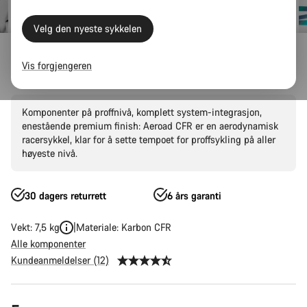
Velg den nyeste sykkelen
Canyon Factory Racing
Vis forgjengeren
Aeroad CFR AXS
Komponenter på proffnivå, komplett system-integrasjon,
enestående premium finish: Aeroad CFR er en aerodynamisk
racersykkel, klar for å sette tempoet for proffsykling på aller
høyeste nivå.
30 dagers returrett
6 års garanti
Vekt: 7,5 kg
Materiale: Karbon CFR
Alle komponenter
Kundeanmeldelser (12)
Produktkonfigurasjon