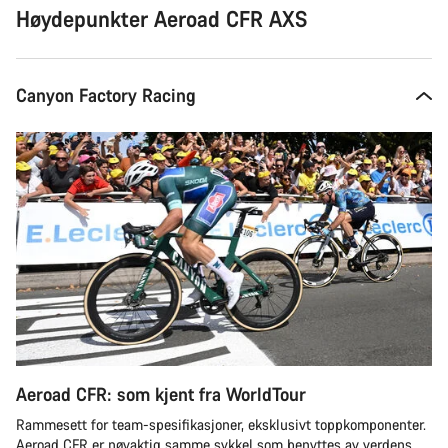
kjøpe
Høydepunkter Aeroad CFR AXS
Canyon Factory Racing
Aeroad CFR: som kjent fra WorldTour
Rammesett for team-spesifikasjoner, eksklusivt toppkomponenter.
Aeroad CFR er nøyaktig samme sykkel som benyttes av verdens