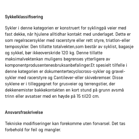
Sykkelklassifisering
Sykler i denne kategorien er konstruert for syklingpå veier med
fast dekke, når hjulene alltidhar kontakt med underlaget. Dette er
som regelracersykler med racerstyre eller rett styre, triatlon-eller
temposykler. Den tillatte totalvekten,som består av syklist, bagasje
og sykkel, bør ikkeoverskride 120 kg. Denne tillatte
maksimalvektenkan muligens begrenses ytterligere av
komponentprodusentenesbruksanbefalinger.Et spesielt tilfelle i
denne kategorien er dokumentertecyclocross-sykler og gravel-
sykler med racerstyre og Cantilever-eller skivebremser. Disse
syklene er i tilleggegnet for grusveier og terrengstier, der
dekkenemister bakkekontakten en kort stund på grunn avsmå
trinn eller avsatser med en høyde på 15 til20 cm.
Ansvarsfraskrivelse
Tekniske modifiseringer kan forekomme uten forvarsel. Det tas
forbehold for feil og mangler.