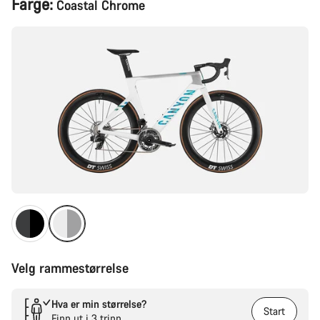
Farge:
Coastal Chrome
Velg rammestørrelse
Hva er min størrelse?
Start
Finn ut i 3 trinn