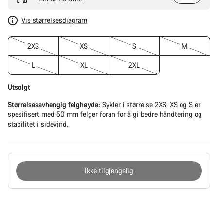
Vis størrelsesdiagram
2XS
XS
S
M
L
XL
2XL
Utsolgt
Størrelsesavhengig felghøyde:
Sykler i størrelse 2XS, XS og S er
spesifisert med 50 mm felger foran for å gi bedre håndtering og
stabilitet i sidevind.
Ikke tilgjengelig
Grunner
til
å