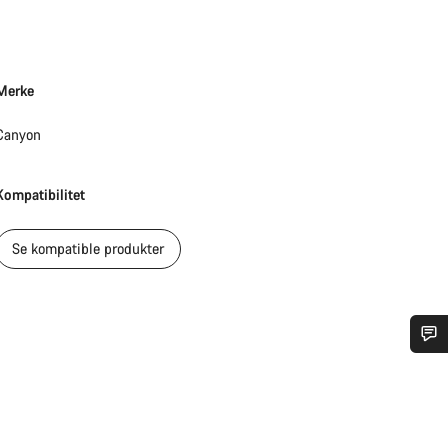
Merke
Canyon
Kompatibilitet
Se kompatible produkter
Trenger du hjelp?
Våre eksperter på kundestøtte står klare til å svare på dine spørsmål.