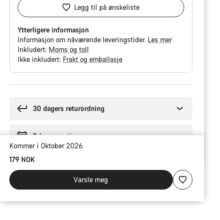
Legg til på ønskeliste
Ytterligere informasjon
Informasjon om nåværende leveringstider.
Les mer
Inkludert:
Moms og toll
Ikke inkludert:
Frakt og emballasje
Grunner
til
å
30 dagers returordning
kjøpe
2 års garanti
Kommer i Oktober 2026
179 NOK
Varsle meg