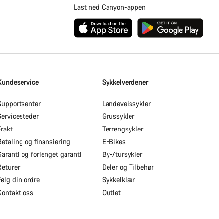
Last ned Canyon-appen
Kundeservice
Sykkelverdener
Supportsenter
Landeveissykler
Servicesteder
Grussykler
Frakt
Terrengsykler
Betaling og finansiering
E-Bikes
Garanti og forlenget garanti
By-/tursykler
Returer
Deler og Tilbehør
Følg din ordre
Sykkelklær
Kontakt oss
Outlet