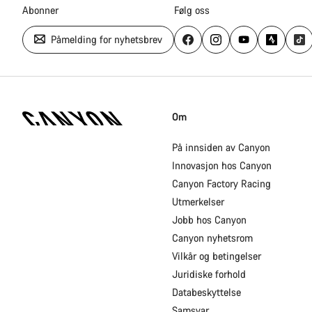
Abonner
Følg oss
Påmelding for nyhetsbrev
Canyon
hjemmeside
Om
–
bunndel
På innsiden av Canyon
Innovasjon hos Canyon
Canyon Factory Racing
Utmerkelser
Jobb hos Canyon
Canyon nyhetsrom
Vilkår og betingelser
Juridiske forhold
Databeskyttelse
Samsvar