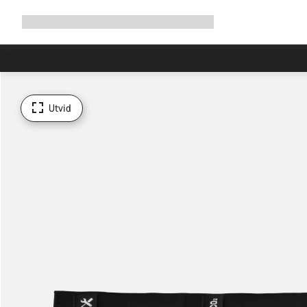
Utvid
Shop
Hvorfor Canyon
Sykle med oss
Service
navigering
Utvid