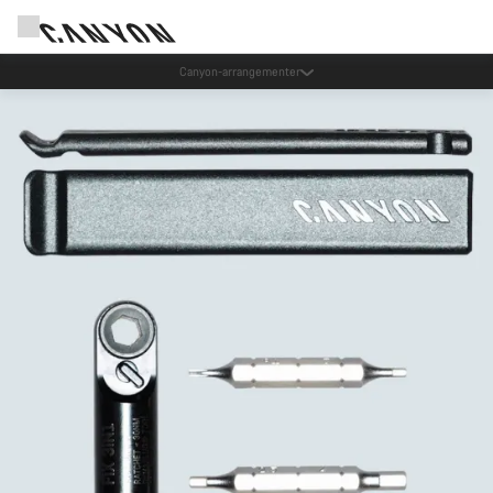
Spar med Canyons nyhetsbrev