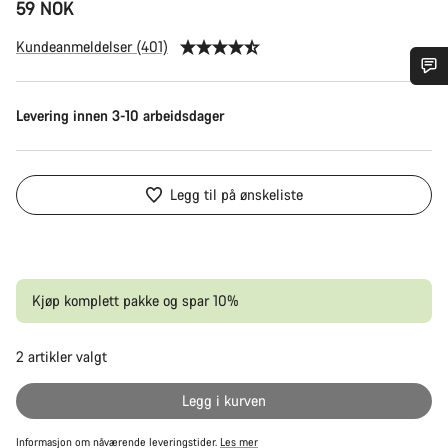
59 NOK
Kundeanmeldelser (401)
Trenger du hjelp?
Levering innen 3-10 arbeidsdager
Våre eksperter på kundestøtte står klare til å svare på dine
spørsmål.
Legg til på ønskeliste
Begynn chat
Lukk
Kjøp komplett pakke og spar 10%
2
artikler valgt
Op
Legg i kurven
Informasjon om nåværende leveringstider.
Les mer