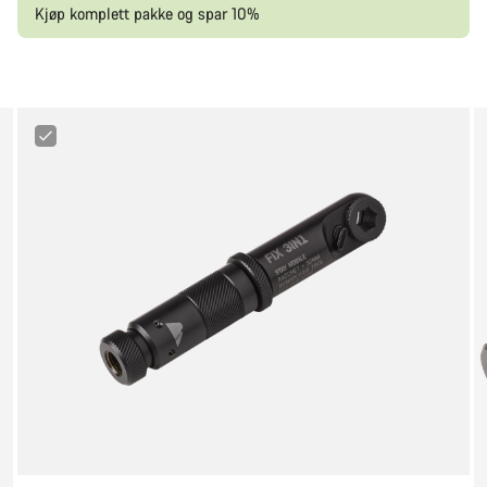
Kjøp komplett pakke og spar 10%
Canyon
3-
in-
1
Minitool