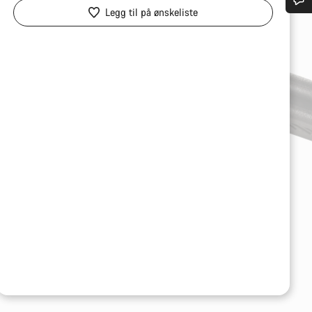
Legg til på ønskeliste
Trenger du hjelp?
Våre eksperter på kundestøtte står klare til å svare på dine spørsmål.
Begynn chat
Lukk