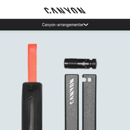
Spar med Canyons nyhetsbrev