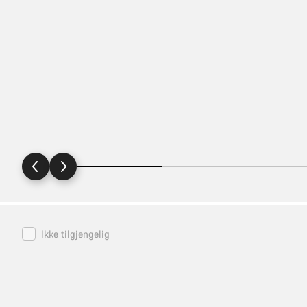
Pirelli
Ikke tilgjengelig
Cinturato
SmarTUBE
33/45-
622
60mm