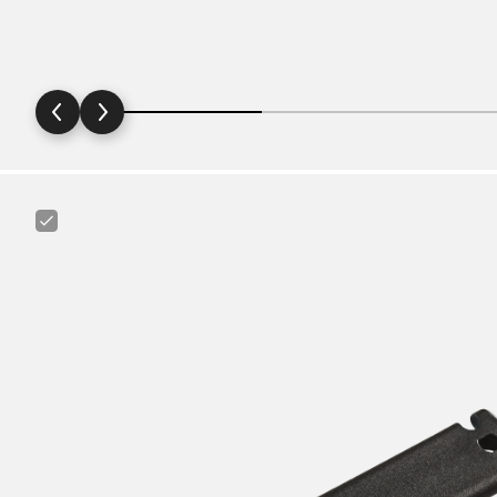
Canyon
Tire
Lever