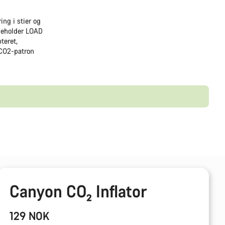
ng i stier og
nneholder LOAD
teret,
 CO2-patron
Canyon CO₂ Inflator
129 NOK