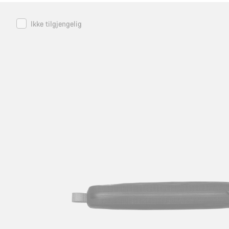
Canyon
Ikke tilgjengelig
LOAD
Gravel
Tool
Pack