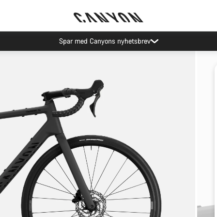
Spar med Canyons nyhetsbrev