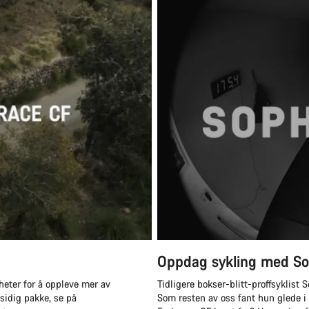
Oppdag sykling med So
heter for å oppleve mer av
Tidligere bokser-blitt-proffsyklist S
lsidig pakke, se på
Som resten av oss fant hun glede i 