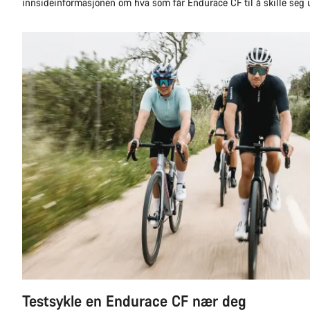
innsideinformasjonen om hva som får Endurace CF til å skille seg u
Testsykle en Endurace CF nær deg