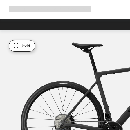
Utvid
Shop
Hvorfor Canyon
Sykle med oss
Service
navigering
Utvid