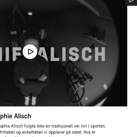
Trenger du hjelp?
Våre eksperter på kundestøtte står klare til å svare på dine spørsmål.
Begynn chat
Lukk
phie Alisch
ophie Alisch fulgte ikke en tradisjonell vei inn i sporten.
friheten og enkelheten vi opplever på setet. Hva er