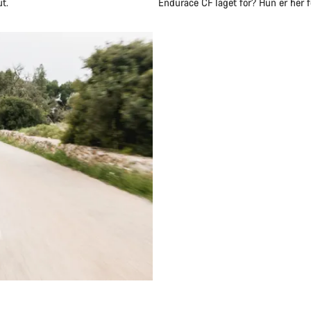
t.
Endurace CF laget for? Hun er her 