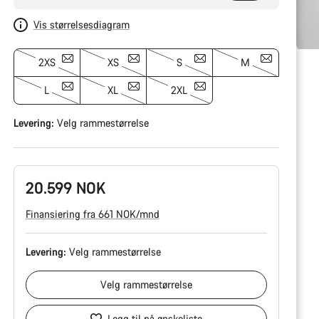
Vis størrelsesdiagram
2XS
XS
S
M
L
XL
2XL
Levering:
Velg
rammestørrelse
20.599 NOK
Finansiering fra 661 NOK/mnd
Levering:
Velg
rammestørrelse
Velg
rammestørrelse
Legg til på ønskeliste