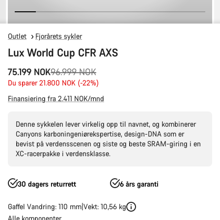
Outlet
Fjorårets sykler
Lux World Cup CFR AXS
Opprinnelig
75.199 NOK
96.999 NOK
pris
Du sparer 21.800 NOK (-22%)
Finansiering fra 2.411 NOK/mnd
Denne sykkelen lever virkelig opp til navnet, og kombinerer
Canyons karboningeniørekspertise, design-DNA som er
bevist på verdensscenen og siste og beste SRAM-giring i en
XC-racerpakke i verdensklasse.
30 dagers returrett
6 års garanti
Gaffel Vandring: 110 mm
Vekt: 10,56 kg
Alle komponenter