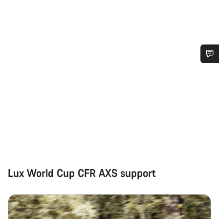
Trenger du hjelp?
Våre eksperter på kundestøtte står klare til å svare på dine
spørsmål.
Begynn chat
Lukk
Lux World Cup CFR AXS support