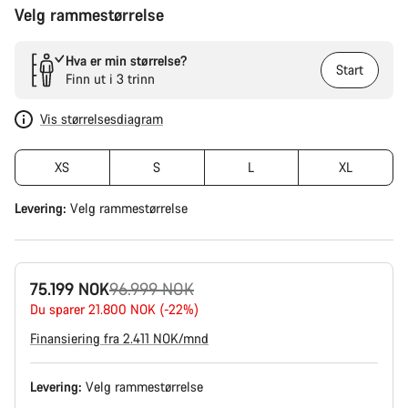
Velg rammestørrelse
Hva er min størrelse?
Start
Finn ut i 3 trinn
Vis størrelsesdiagram
XS
S
L
XL
Levering:
Velg
rammestørrelse
Opprinnelig
75.199 NOK
96.999 NOK
pris
Du sparer 21.800 NOK (-22%)
Finansiering fra 2.411 NOK/mnd
Levering:
Velg
rammestørrelse