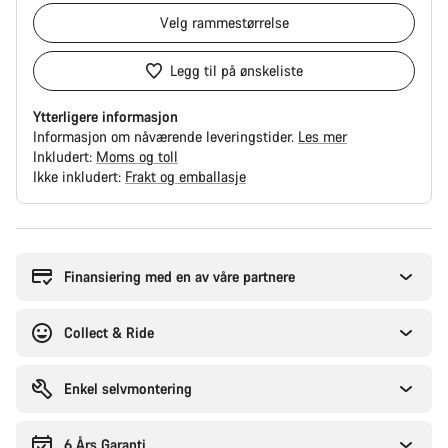
Velg
rammestørrelse
Legg til på ønskeliste
Ytterligere informasjon
Informasjon om nåværende leveringstider.
Les mer
Inkludert:
Moms og toll
Ikke inkludert:
Frakt og emballasje
Grunner
til
å
Finansiering med en av våre partnere
kjøpe
Collect & Ride
Enkel selvmontering
6 Års Garanti