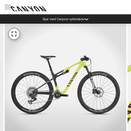
Spar med Canyons nyhetsbrev