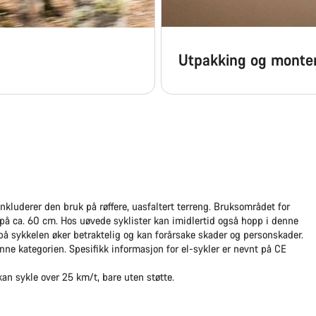
Utpakking og monte
inkluderer den bruk på røffere, uasfaltert terreng. Bruksområdet for
å ca. 60 cm. Hos uøvede syklister kan imidlertid også hopp i denne
r på sykkelen øker betraktelig og kan forårsake skader og personskader.
ne kategorien. Spesifikk informasjon for el-sykler er nevnt på CE
kan sykle over 25 km/t, bare uten støtte.