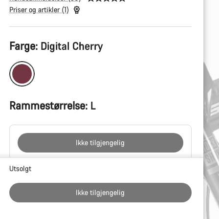
Priser og artikler (1)
Produktkonfigurasjon
Farge:
Digital Cherry
Rammestørrelse:
L
Ikke tilgjengelig
Grunner
Utsolgt
til
å
Ikke tilgjengelig
kjøpe