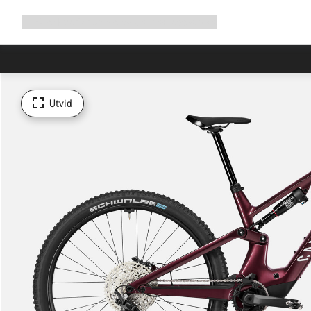
Utvid
Shop
Hvorfor Canyon
Sykle med oss
Service
navigering
Utvid