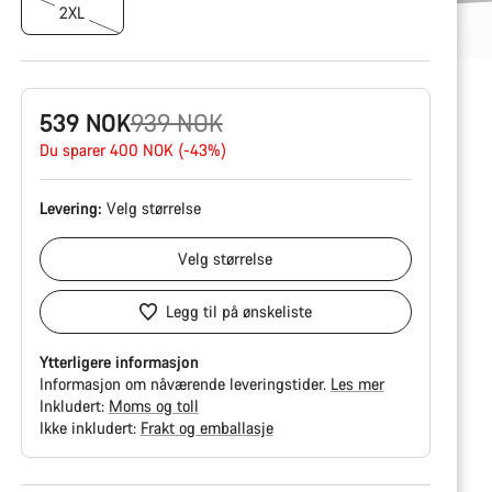
2XL
Opprinnelig
539 NOK
939 NOK
pris
Du sparer 400 NOK (-43%)
Levering:
Velg
størrelse
Velg
størrelse
Legg til på ønskeliste
Ytterligere informasjon
Informasjon om nåværende leveringstider.
Les mer
Inkludert:
Moms og toll
Ikke inkludert:
Frakt og emballasje