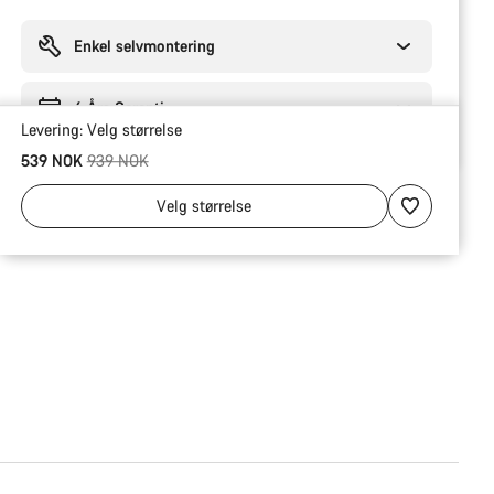
Grunner
til
å
Enkel selvmontering
kjøpe
6 Års Garanti
Levering:
Velg
størrelse
Opprinnelig pris
539 NOK
939 NOK
Velg
størrelse