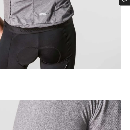
Trenger du hjelp?
Våre eksperter på kundestøtte står klare til å svare på dine spørsmål.
Begynn chat
Lukk