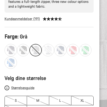
features a full-length zipper, three new colour options
and a lightweight fabric.
Kundeanmeldelser (191)
Produktkonfigurasjon
Farge:
Grå
Velg dine størrelse
Størrelsesguide
S
M
L
XL