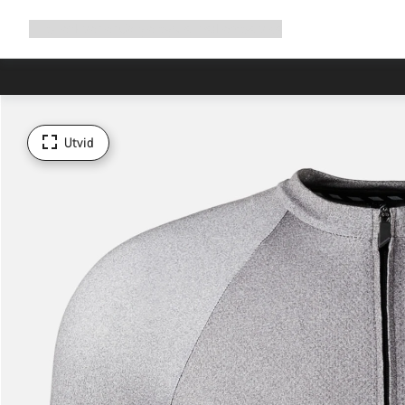
Utvid
Shop
Hvorfor Canyon
Sykle med oss
Service
navigering
Utvid