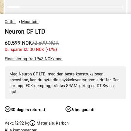
Outlet
Mountain
Neuron CF LTD
Opprinnelig
60.599 NOK
72.699 NOK
pris
Du sparer 12.100 NOK (-17%)
Finansiering fra 1.943 NOK/mnd
Med Neuron CF LTD, med den beste konstruksjonen
noensinne, kan du nyte dine sykkeleventyr som aldri før. Den
har topp FOX-demping, trådløs SRAM-giring og DT Swiss-
hjul.
30 dagers returrett
6 års garanti
Vekt: 12,92 kg
Materiale: Karbon
Alle komponenter