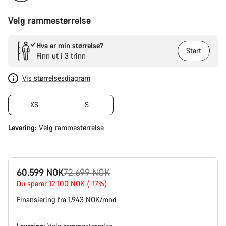
Velg rammestørrelse
Hva er min størrelse?
Start
Finn ut i 3 trinn
Vis størrelsesdiagram
XS
S
Levering:
Velg
rammestørrelse
Opprinnelig
60.599 NOK
72.699 NOK
pris
Du sparer 12.100 NOK (-17%)
Finansiering fra 1.943 NOK/mnd