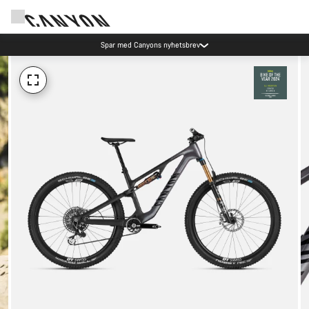
Spar med Canyons nyhetsbrev