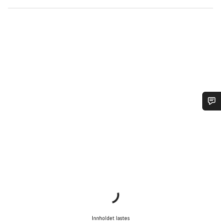
Trenger du hjelp?
Våre eksperter på kundestøtte står klare til å svare på dine
spørsmål.
Begynn chat
Lukk
Innholdet lastes