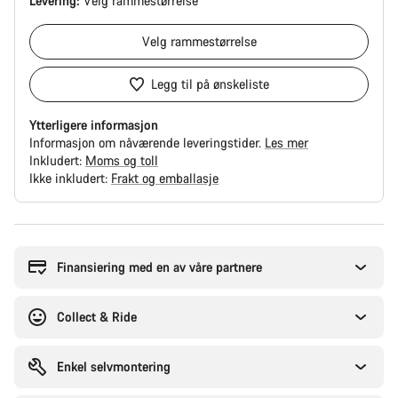
Levering:
Velg
rammestørrelse
Velg
rammestørrelse
Legg til på ønskeliste
Ytterligere informasjon
Informasjon om nåværende leveringstider.
Les mer
Inkludert:
Moms og toll
Ikke inkludert:
Frakt og emballasje
Grunner
til
å
Finansiering med en av våre partnere
kjøpe
Collect & Ride
Enkel selvmontering