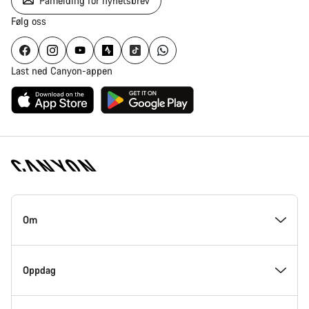
Påmelding for nyhetsbrev
Følg oss
Last ned Canyon-appen
Canyon
hjemmeside
Om
–
bunndel
På innsiden av Canyon
Oppdag