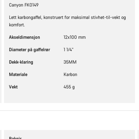
Canyon FK0149
Lett karbongaffel, konstruert for maksimal stivhet-til-vekt og
komfort.
Akseldimensjon
12x100 mm
Diameter på gaffelrør
1 1/4"
Dekk-klaring
35MM
Materiale
Karbon
Vekt
455 g
Bakgir