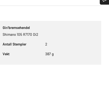
Trenger du hjelp?
Våre eksperter på kundestøtte står klare til å svare på dine spørsmål.
Gir/bremsehendel
Shimano 105 R7170 Di2
Begynn chat
Antall Stempler
2
Lukk
Vekt
387 g