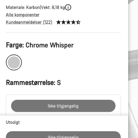
Materiale: Karbon
Vekt: 8,18 kg
Alle komponenter
Kundeanmeldelser (122)
Produktkonfigurasjon
Farge:
Chrome Whisper
Rammestørrelse:
S
Ikke tilgjengelig
Grunner
Utsolgt
til
å
Ikke tilgjengelig