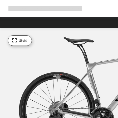
Utvid
Shop
Hvorfor Canyon
Sykle med oss
Service
navigering
Utvid