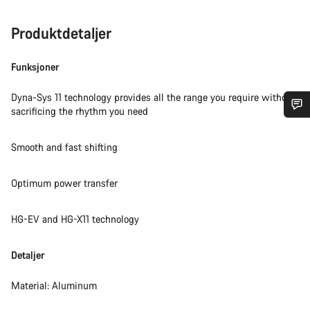
Produktdetaljer
Funksjoner
Dyna-Sys 11 technology provides all the range you require without
sacrificing the rhythm you need
Trenger du hjelp?
Smooth and fast shifting
Våre eksperter på kundestøtte står klare til å svare på dine
spørsmål.
Optimum power transfer
HG-EV and HG-X11 technology
Begynn chat
Detaljer
Lukk
Material: Aluminum