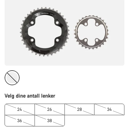
Velg dine antall lenker
24
26
28
34
36
38