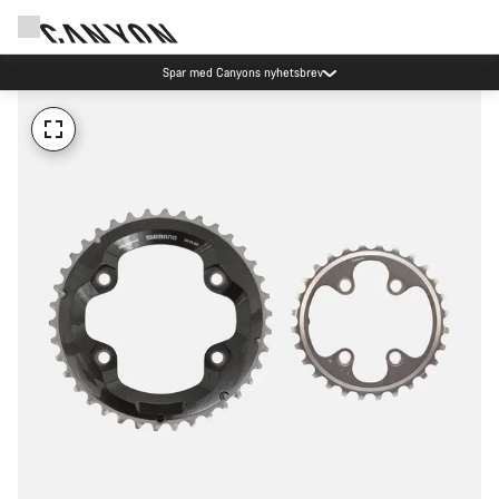
Spar med Canyons nyhetsbrev