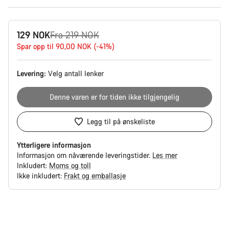
Opprinnelig
129 NOK
Fra 219 NOK
pris
Spar opp til 90,00 NOK (-41%)
Levering:
Velg
antall lenker
Denne varen er for tiden ikke tilgjengelig
Legg til på ønskeliste
Ytterligere informasjon
Informasjon om nåværende leveringstider.
Les mer
Inkludert:
Moms og toll
Ikke inkludert:
Frakt og emballasje
Grunner
til
å
kjøpe