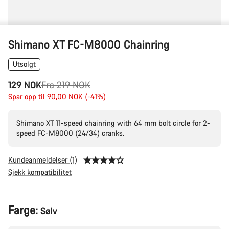
Shimano XT FC-M8000 Chainring
Utsolgt
Opprinnelig
129 NOK
Fra 219 NOK
pris
Spar opp til 90,00 NOK (-41%)
Shimano XT 11-speed chainring with 64 mm bolt circle for 2-
speed FC-M8000 (24/34) cranks.
Kundeanmeldelser (1)
Sjekk kompatibilitet
Produktkonfigurasjon
Farge:
Sølv