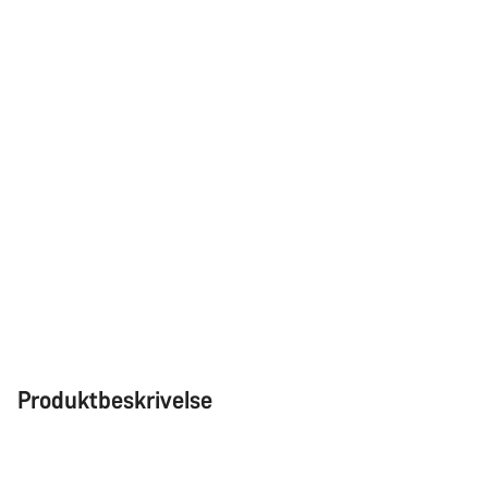
Våre eksperter på kundestøtte står klare til å svare på dine
spørsmål.
Begynn chat
Lukk
Produktbeskrivelse