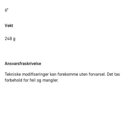
6°
Vekt
248 g
Ansvarsfraskrivelse
Ansvarsfraskrivelse
Tekniske modifiseringer kan forekomme uten forvarsel. Det tas
forbehold for feil og mangler.