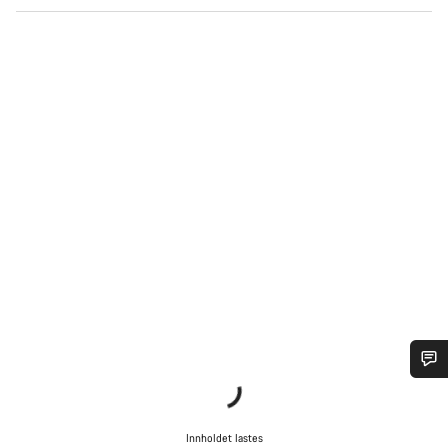
Trenger du hjelp?
Innholdet lastes