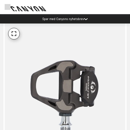
Spar med Canyons nyhetsbrev