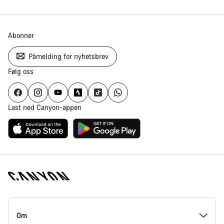
Abonner
Påmelding for nyhetsbrev
Følg oss
Last ned Canyon-appen
Canyon
hjemmeside
Om
–