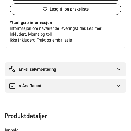
Legg til på ønskeliste
Ytterligere informasjon
Informasjon om nåværende leveringstider.
Les mer
Inkludert:
Moms og toll
Ikke inkludert:
Frakt og emballasje
Grunner
til
å
Enkel selvmontering
kjøpe
6 Års Garanti
Produktdetaljer
Innhold