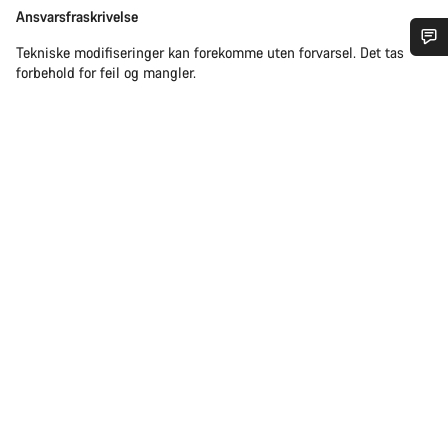
Ansvarsfraskrivelse
Ansvarsfraskrivelse
Tekniske modifiseringer kan forekomme uten forvarsel. Det tas
Trenger du hjelp?
forbehold for feil og mangler.
Våre eksperter på kundestøtte står klare til å svare på dine
spørsmål.
Begynn chat
Lukk