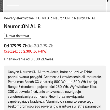
Rowery elektryczne
E-MTB
Neuron:ON
Neuron:ON AL
Neuron:ON AL 8
Nowa dostawa
Oryginalna
Od 17.999 ZŁ
Od 20.299 ZŁ
cena
Oszczędź do 2.300 ZŁ (-11%)
Finansowanie od 3.000 ZŁ/mies.
Canyon Neuron:ON AL to zaklęcie, które obudzi w Tobie
poszukiwacza przygód. Geometria i zawieszenie all-mountain.
Pełna moc Bosch CX z baterią 800 Wh lub 600 Wh i opcją
Range Extendera o pojemności 250 Wh. Wyświetlacz Kiox
300 zapewnia śledzenie aktywności, nawigację,
synchronizację z aplikacją Flow i oraz rozwiązania
zapobiegające kradzieży. Aluminiowa rama to serce tego
bezkompromisowego roweru, gwarantuje świetne parametry,