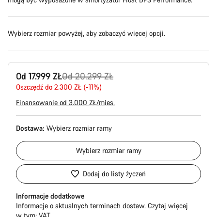
Wybierz rozmiar powyżej, aby zobaczyć więcej opcji.
Oryginalna
Od 17.999 ZŁ
Od 20.299 ZŁ
cena
Oszczędź do 2.300 ZŁ (-11%)
Finansowanie od 3.000 ZŁ/mies.
Dostawa:
Wybierz
rozmiar ramy
Wybierz
rozmiar ramy
Dodaj do listy życzeń
Informacje dodatkowe
Informacje o aktualnych terminach dostaw.
Czytaj więcej
w tym:
VAT