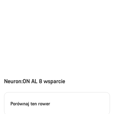
Potrzebujesz pomocy?
Nasi eksperci obsługi klienta czekają na Twoje pytania.
Rozpocznij czat
Zamknij
Neuron:ON AL 8 wsparcie
Porównaj ten rower