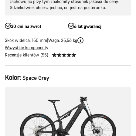
zachowując przy tym znakomity stosunek jakości do ceny.
Gdziekolwiek chcesz jechać, on jest na posterunku.
30 dni na zwrot
6 lat gwarancji
Skok widelca: 150 mm
Waga: 25,56 kg
Wszystkie komponenty
Recenzje klientów (55)
Konfiguracja
Kolor:
Space Grey
produktu