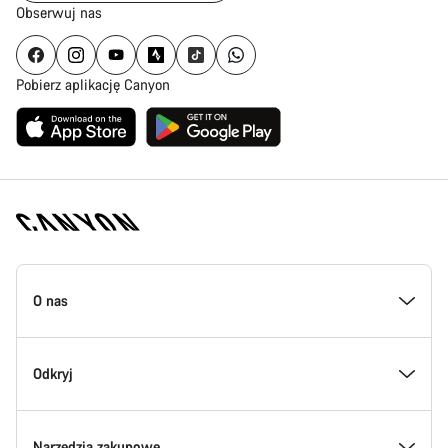
Obserwuj nas
Pobierz aplikację Canyon
Stopka
strony
O nas
Canyon
Poznaj Canyon
Odkryj
Innowacje w Canyon
Wydarzenia
Narzędzia zakupowe