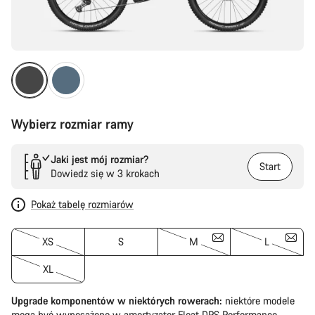
Wybierz rozmiar ramy
Jaki jest mój rozmiar?
Start
Dowiedz się w 3 krokach
Pokaż tabelę rozmiarów
XS
S
M
L
XL
Upgrade komponentów w niektórych rowerach:
niektóre modele
mogą być wyposażone w amortyzator Float DPS Performance.