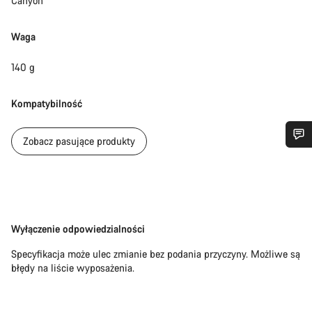
Canyon
Waga
140 g
Kompatybilność
Zobacz pasujące produkty
Potrzebujesz pomocy?
Nasi eksperci obsługi klienta czekają na Twoje pytania.
Zastrzeżenie
Wyłączenie odpowiedzialności
Rozpocznij czat
Specyfikacja może ulec zmianie bez podania przyczyny. Możliwe są
błędy na liście wyposażenia.
Zamknij