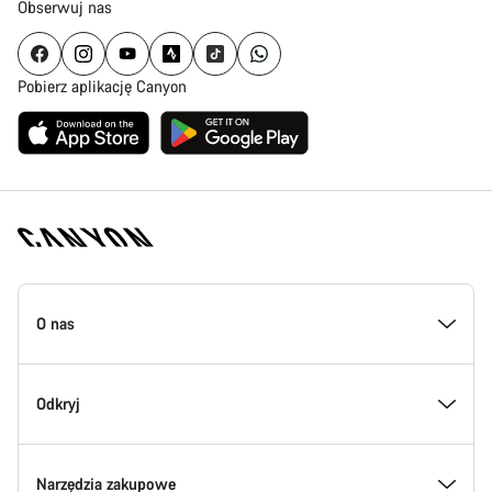
Obserwuj nas
Pobierz aplikację Canyon
Stopka
strony
O nas
Canyon
Poznaj Canyon
Odkryj
Innowacje w Canyon
Wydarzenia
Narzędzia zakupowe