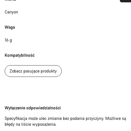
Potrzebujesz pomocy?
Canyon
Nasi eksperci obsługi klienta czekają na Twoje pytania.
Waga
16 g
Rozpocznij czat
Kompatybilność
Zamknij
Zobacz pasujące produkty
Zastrzeżenie
Wyłączenie odpowiedzialności
Specyfikacja może ulec zmianie bez podania przyczyny. Możliwe są
błędy na liście wyposażenia.