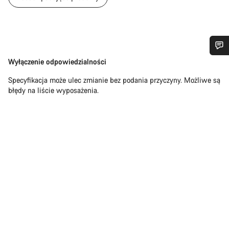
Zastrzeżenie
Wyłączenie odpowiedzialności
Potrzebujesz pomocy?
Specyfikacja może ulec zmianie bez podania przyczyny. Możliwe są
błędy na liście wyposażenia.
Nasi eksperci obsługi klienta czekają na Twoje pytania.
Rozpocznij czat
Zamknij