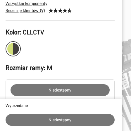
Wszystkie komponenty
Recenzje klientów (9)
Konfiguracja
Kolor:
CLLCTV
produktu
Rozmiar ramy:
M
Niedostępny
Powody
Wyprzedane
zakupu
Niedostępny