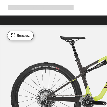
Rozwiń
Sklep
Dlaczego Canyon
Jedź z nami
Serwis
nawigację
Rozszerz