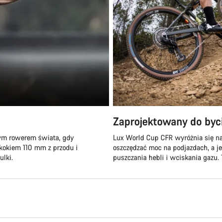
Zaprojektowany do byc
zym rowerem świata, gdy
Lux World Cup CFR wyróżnia się na
skokiem 110 mm z przodu i
oszczędzać moc na podjazdach, a j
lki.
puszczania hebli i wciskania gazu. 