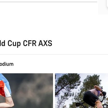
rld Cup CFR AXS
podium