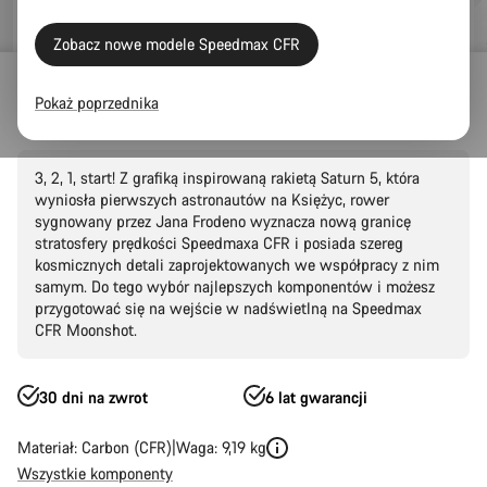
Zobacz nowe modele Speedmax CFR
Rowery szosowe
Triathlon i TT
Speedmax
CFR
Pokaż poprzednika
Speedmax CFR Moonshot
3, 2, 1, start! Z grafiką inspirowaną rakietą Saturn 5, która
wyniosła pierwszych astronautów na Księżyc, rower
sygnowany przez Jana Frodeno wyznacza nową granicę
stratosfery prędkości Speedmaxa CFR i posiada szereg
kosmicznych detali zaprojektowanych we współpracy z nim
samym. Do tego wybór najlepszych komponentów i możesz
przygotować się na wejście w nadświetlną na Speedmax
CFR Moonshot.
30 dni na zwrot
6 lat gwarancji
Materiał: Carbon (CFR)
Waga: 9,19 kg
Wszystkie komponenty