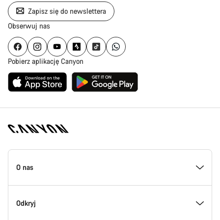
Zapisz się do newslettera
Obserwuj nas
Pobierz aplikację Canyon
Stopka
strony
O nas
Canyon
Poznaj Canyon
Odkryj