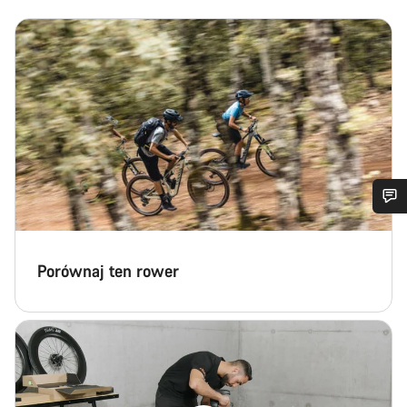
Potrzebujesz pomocy?
Porównaj ten rower
Nasi eksperci obsługi klienta czekają na Twoje pytania.
Rozpocznij czat
Zamknij