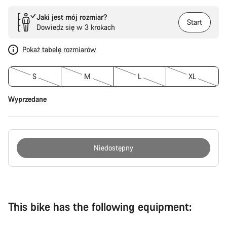
Jaki jest mój rozmiar?
Start
Dowiedz się w 3 krokach
Pokaż tabelę rozmiarów
S
M
L
XL
Wyprzedane
Niedostępny
Powody
zakupu
This bike has the following equipment: